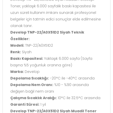
Toner, yaklaşık 6.000 sayfalık baskı kapasitesi ile
uzun süreli kullanım imkanı sunarak profesyonel
belgeler için tatmin edici sonuçlar elde edilmesine
olanak tanır.
Develop TNP-22/A0X51D2 Siyah Teknik
Özellikler:
Modeli:
TNP-22/A0X51D2
Renk:
Siyah
Baskı Kapasitesi:
Yaklaşık 6.000 sayfa (Sayfa
başına %5 yoğunluk oranına göre)
Marka:
Develop
Depolama Sıcaklığı:
-20°C ile -40°C arasında
Depolama Nem Oranı:
%10 - %90 arasında
değişen bağıl nem oranı
Çalışma Sıcaklık Aralığı:
10°C ile 32.5°C arasında
Garanti Süresi:
1 yıl
Develop TNP-22/A0X51D2 Siyah Muadil Toner