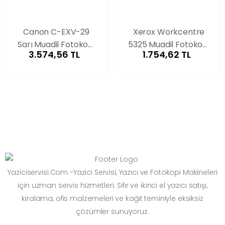
Canon C-EXV-29
Xerox Workcentre
Sarı Muadil Fotokopi
5325 Muadil Fotokopi
3.574,56 TL
1.754,62 TL
Toneri
Drum Ünitesi
Yaziciservisi.Com -Yazici Servisi, Yazıcı ve Fotokopi Makineleri
için uzman servis hizmetleri. Sıfır ve ikinci el yazıcı satışı,
kiralama, ofis malzemeleri ve kağıt teminiyle eksiksiz
çözümler sunuyoruz.