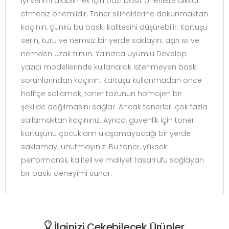
iyi verimi alabilmek için bazı basit önerilere dikkat
etmeniz önemlidir. Toner silindirlerine dokunmaktan
kaçının, çünkü bu baskı kalitesini düşürebilir. Kartuşu
serin, kuru ve nemsiz bir yerde saklayın; aşırı ısı ve
nemden uzak tutun. Yalnızca uyumlu Develop
yazıcı modellerinde kullanarak istenmeyen baskı
sorunlarından kaçının. Kartuşu kullanmadan önce
hafifçe sallamak, toner tozunun homojen bir
şekilde dağılmasını sağlar. Ancak tonerleri çok fazla
sallamaktan kaçınınız. Ayrıca, güvenlik için toner
kartuşunu çocukların ulaşamayacağı bir yerde
saklamayı unutmayınız. Bu toner, yüksek
performanslı, kaliteli ve maliyet tasarrufu sağlayan
bir baskı deneyimi sunar.
İlginizi Çekebilecek Ürünler