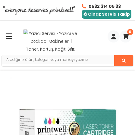
0532 314 05 33
Cihaz Servis Takip
0
Toggle mobile menu