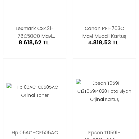
Lexmark CS421-
Canon PFI-703C
78C50C0 Mavi
Mavi Muadil Kartuş
8.618,62 TL
4.818,53 TL
Orjinal Toner
Hp 05AC-CE505AC
Epson T0591-