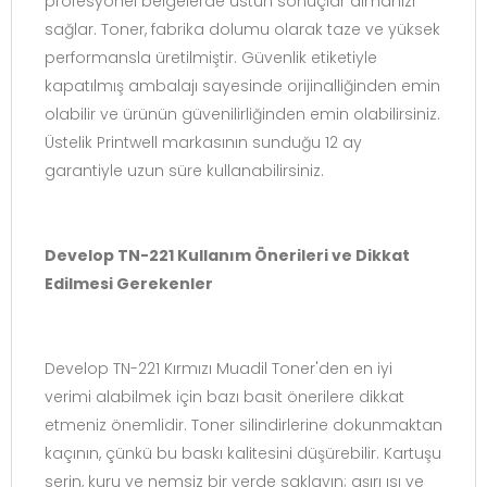
profesyonel belgelerde üstün sonuçlar almanızı
sağlar. Toner, fabrika dolumu olarak taze ve yüksek
performansla üretilmiştir. Güvenlik etiketiyle
kapatılmış ambalajı sayesinde orijinalliğinden emin
olabilir ve ürünün güvenilirliğinden emin olabilirsiniz.
Üstelik Printwell markasının sunduğu 12 ay
garantiyle uzun süre kullanabilirsiniz.
Develop TN-221 Kullanım Önerileri ve Dikkat
Edilmesi Gerekenler
Develop TN-221 Kırmızı Muadil Toner'den en iyi
verimi alabilmek için bazı basit önerilere dikkat
etmeniz önemlidir. Toner silindirlerine dokunmaktan
kaçının, çünkü bu baskı kalitesini düşürebilir. Kartuşu
serin, kuru ve nemsiz bir yerde saklayın; aşırı ısı ve