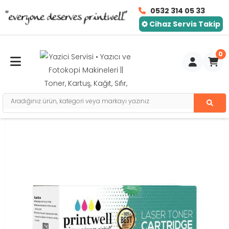
0532 314 05 33
Cihaz Servis Takip
0
Toggle mobile menu