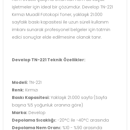
işletmeler için ideal bir çözümdür. Develop TN-221
Kırmızı Muadil Fotokopi Toner, yaklaşık 21.000
sayfalık baskı kapasitesi ile uzun süreli kullanım
imkanı sunarak profesyonel belgeler için tatmin
edici sonuçlar elde edilmesine olanak tanır.
Develop TN-221 Teknik Özellikler:
Modeli:
TN-221
Renk:
Kırmızı
Baskı Kapasitesi:
Yaklaşık 21.000 sayfa (Sayfa
başına %5 yoğunluk oranına göre)
Marka:
Develop
Depolama Sıcaklığı:
-20°C ile -40°C arasında
Depolama Nem Oranı:
%10 - %90 arasında