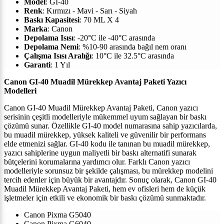
Model
: GI-40
Renk
: Kırmızı -
Mavi -
Sarı -
Siyah
Baskı Kapasitesi
: 70 ML X 4
Marka
: Canon
Depolama Isısı
: -20°C ile -40°C arasında
Depolama Nemi
: %10-90 arasında bağıl nem oranı
Çalışma Isısı Aralığı
: 10°C ile 32.5°C arasında
Garanti
: 1 Yıl
Canon GI-40 Muadil Mürekkep Avantaj Paketi Yazıcı
Modelleri
Canon GI-40 Muadil Mürekkep Avantaj Paketi, Canon yazıcı
serisinin çeşitli modelleriyle mükemmel uyum sağlayan bir baskı
çözümü sunar. Özellikle GI-40 model numarasına sahip yazıcılarda,
bu muadil mürekkep, yüksek kaliteli ve güvenilir bir performans
elde etmenizi sağlar. GI-40 kodu ile tanınan bu muadil mürekkep,
yazıcı sahiplerine uygun maliyetli bir baskı alternatifi sunarak
bütçelerini korumalarına yardımcı olur. Farklı Canon yazıcı
modelleriyle sorunsuz bir şekilde çalışması, bu mürekkep modelini
tercih edenler için büyük bir avantajdır. Sonuç olarak, Canon GI-40
Muadil Mürekkep Avantaj Paketi, hem ev ofisleri hem de küçük
işletmeler için etkili ve ekonomik bir baskı çözümü sunmaktadır.
Canon Pixma G5040
Canon Pixma G6040