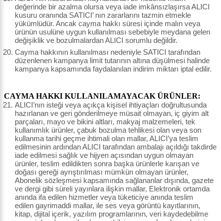
değerinde bir azalma olursa veya iade imkânsızlaşırsa ALICI
kusuru oranında SATICI’ nın zararlarını tazmin etmekle
yükümlüdür. Ancak cayma hakkı süresi içinde malın veya
ürünün usulüne uygun kullanılması sebebiyle meydana gelen
değişiklik ve bozulmalardan ALICI sorumlu değildir.
Cayma hakkının kullanılması nedeniyle SATICI tarafından
düzenlenen kampanya limit tutarının altına düşülmesi halinde
kampanya kapsamında faydalanılan indirim miktarı iptal edilir.
CAYMA HAKKI KULLANILAMAYACAK ÜRÜNLER:
ALICI’nın isteği veya açıkça kişisel ihtiyaçları doğrultusunda
hazırlanan ve geri gönderilmeye müsait olmayan, iç giyim alt
parçaları, mayo ve bikini altları, makyaj malzemeleri, tek
kullanımlık ürünler, çabuk bozulma tehlikesi olan veya son
kullanma tarihi geçme ihtimali olan mallar, ALICI’ya teslim
edilmesinin ardından ALICI tarafından ambalajı açıldığı takdirde
iade edilmesi sağlık ve hijyen açısından uygun olmayan
ürünler, teslim edildikten sonra başka ürünlerle karışan ve
doğası gereği ayrıştırılması mümkün olmayan ürünler,
Abonelik sözleşmesi kapsamında sağlananlar dışında, gazete
ve dergi gibi süreli yayınlara ilişkin mallar, Elektronik ortamda
anında ifa edilen hizmetler veya tüketiciye anında teslim
edilen gayrimaddi mallar, ile ses veya görüntü kayıtlarının,
kitap, dijital içerik, yazılım programlarının, veri kaydedebilme