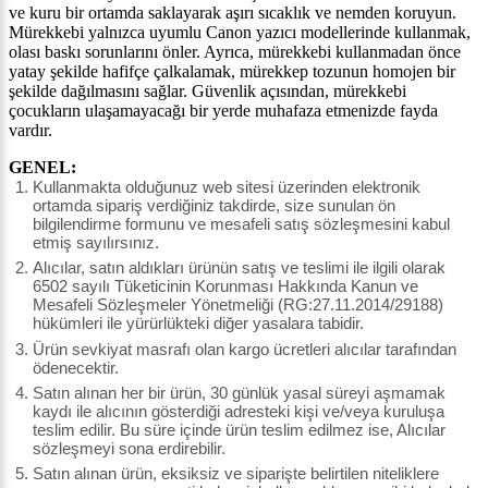
ve kuru bir ortamda saklayarak aşırı sıcaklık ve nemden koruyun.
Mürekkebi yalnızca uyumlu Canon yazıcı modellerinde kullanmak,
olası baskı sorunlarını önler. Ayrıca, mürekkebi kullanmadan önce
yatay şekilde hafifçe çalkalamak, mürekkep tozunun homojen bir
şekilde dağılmasını sağlar. Güvenlik açısından, mürekkebi
çocukların ulaşamayacağı bir yerde muhafaza etmenizde fayda
vardır.
GENEL:
Kullanmakta olduğunuz web sitesi üzerinden elektronik
ortamda sipariş verdiğiniz takdirde, size sunulan ön
bilgilendirme formunu ve mesafeli satış sözleşmesini kabul
etmiş sayılırsınız.
Alıcılar, satın aldıkları ürünün satış ve teslimi ile ilgili olarak
6502 sayılı Tüketicinin Korunması Hakkında Kanun ve
Mesafeli Sözleşmeler Yönetmeliği (RG:27.11.2014/29188)
hükümleri ile yürürlükteki diğer yasalara tabidir.
Ürün sevkiyat masrafı olan kargo ücretleri alıcılar tarafından
ödenecektir.
Satın alınan her bir ürün, 30 günlük yasal süreyi aşmamak
kaydı ile alıcının gösterdiği adresteki kişi ve/veya kuruluşa
teslim edilir. Bu süre içinde ürün teslim edilmez ise, Alıcılar
sözleşmeyi sona erdirebilir.
Satın alınan ürün, eksiksiz ve siparişte belirtilen niteliklere