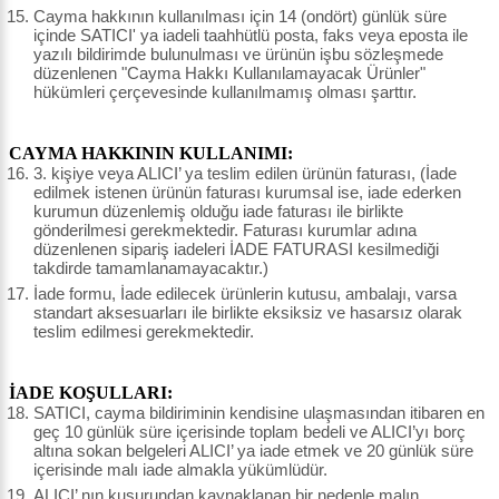
Cayma hakkının kullanılması için 14 (ondört) günlük süre
içinde SATICI' ya iadeli taahhütlü posta, faks veya eposta ile
yazılı bildirimde bulunulması ve ürünün işbu sözleşmede
düzenlenen "Cayma Hakkı Kullanılamayacak Ürünler"
hükümleri çerçevesinde kullanılmamış olması şarttır.
CAYMA HAKKININ KULLANIMI:
3. kişiye veya ALICI’ ya teslim edilen ürünün faturası, (İade
edilmek istenen ürünün faturası kurumsal ise, iade ederken
kurumun düzenlemiş olduğu iade faturası ile birlikte
gönderilmesi gerekmektedir. Faturası kurumlar adına
düzenlenen sipariş iadeleri İADE FATURASI kesilmediği
takdirde tamamlanamayacaktır.)
İade formu, İade edilecek ürünlerin kutusu, ambalajı, varsa
standart aksesuarları ile birlikte eksiksiz ve hasarsız olarak
teslim edilmesi gerekmektedir.
İADE KOŞULLARI:
SATICI, cayma bildiriminin kendisine ulaşmasından itibaren en
geç 10 günlük süre içerisinde toplam bedeli ve ALICI’yı borç
altına sokan belgeleri ALICI’ ya iade etmek ve 20 günlük süre
içerisinde malı iade almakla yükümlüdür.
ALICI’ nın kusurundan kaynaklanan bir nedenle malın