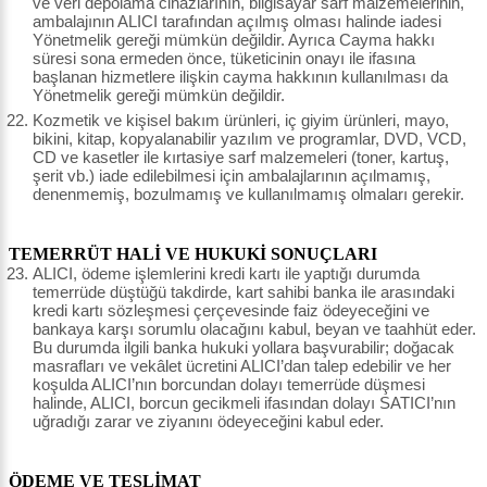
ve veri depolama cihazlarının, bilgisayar sarf malzemelerinin,
ambalajının ALICI tarafından açılmış olması halinde iadesi
Yönetmelik gereği mümkün değildir. Ayrıca Cayma hakkı
süresi sona ermeden önce, tüketicinin onayı ile ifasına
başlanan hizmetlere ilişkin cayma hakkının kullanılması da
Yönetmelik gereği mümkün değildir.
Kozmetik ve kişisel bakım ürünleri, iç giyim ürünleri, mayo,
bikini, kitap, kopyalanabilir yazılım ve programlar, DVD, VCD,
CD ve kasetler ile kırtasiye sarf malzemeleri (toner, kartuş,
şerit vb.) iade edilebilmesi için ambalajlarının açılmamış,
denenmemiş, bozulmamış ve kullanılmamış olmaları gerekir.
TEMERRÜT HALİ VE HUKUKİ SONUÇLARI
ALICI, ödeme işlemlerini kredi kartı ile yaptığı durumda
temerrüde düştüğü takdirde, kart sahibi banka ile arasındaki
kredi kartı sözleşmesi çerçevesinde faiz ödeyeceğini ve
bankaya karşı sorumlu olacağını kabul, beyan ve taahhüt eder.
Bu durumda ilgili banka hukuki yollara başvurabilir; doğacak
masrafları ve vekâlet ücretini ALICI’dan talep edebilir ve her
koşulda ALICI’nın borcundan dolayı temerrüde düşmesi
halinde, ALICI, borcun gecikmeli ifasından dolayı SATICI’nın
uğradığı zarar ve ziyanını ödeyeceğini kabul eder.
ÖDEME VE TESLİMAT