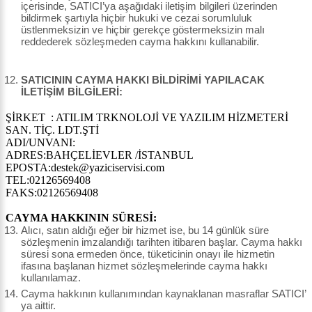
içerisinde, SATICI’ya aşağıdaki iletişim bilgileri üzerinden
bildirmek şartıyla hiçbir hukuki ve cezai sorumluluk
üstlenmeksizin ve hiçbir gerekçe göstermeksizin malı
reddederek sözleşmeden cayma hakkını kullanabilir.
SATICININ CAYMA HAKKI BİLDİRİMİ YAPILACAK
İLETİŞİM BİLGİLERİ:
ŞİRKET : ATILIM TRKNOLOJİ VE YAZILIM HİZMETERİ
SAN. TİÇ. LDT.ŞTİ
ADI/UNVANI:
ADRES:BAHÇELİEVLER /İSTANBUL
EPOSTA:destek@yaziciservisi.com
TEL:02126569408
FAKS:02126569408
CAYMA HAKKININ SÜRESİ:
Alıcı, satın aldığı eğer bir hizmet ise, bu 14 günlük süre
sözleşmenin imzalandığı tarihten itibaren başlar. Cayma hakkı
süresi sona ermeden önce, tüketicinin onayı ile hizmetin
ifasına başlanan hizmet sözleşmelerinde cayma hakkı
kullanılamaz.
Cayma hakkının kullanımından kaynaklanan masraflar SATICI’
ya aittir.