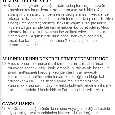
TESLİM EDİLEMEZ İSE:
Satıcı’nın öngöremeyeceği mücbir sebepler oluşursa ve ürün
süresinde teslim edilemez ise, durum Alıcı’ya bildirilir. Alıcı,
siparişin iptalini, ürünün benzeri ile değiştirilmesini veya engel
ortadan kalkana dek teslimatın ertelenmesini talep edebilir. Alıcı
siparişi iptal ederse; ödemeyi nakit ile yapmış ise iptalinden
itibaren 14 gün içinde kendisine nakden bu ücret ödenir. Alıcı,
ödemeyi kredi kartı ile yapmış ise ve iptal ederse, bu iptalden
itibaren yine 14 gün içinde ürün bedeli bankaya iade edilir,
ancak bankanın alıcının hesabına 2-3 hafta içerisinde
aktarması olasıdır.
ALICININ ÜRÜNÜ KONTROL ETME YÜKÜMLÜLÜĞÜ:
Alıcı, sözleşme konusu mal/hizmeti teslim almadan önce
muayene edecek; ezik, kırık, ambalajı yırtılmış vb. hasarlı ve
ayıplı mal/hizmeti kargo şirketinden teslim almayacaktır.
Teslim alınan mal/hizmetin hasarsız ve sağlam olduğu kabul
edilecektir. ALICI , Teslimden sonra mal/hizmeti özenle
korunmak zorundadır. Cayma hakkı kullanılacaksa mal/hizmet
kullanılmamalıdır. Ürünle birlikte Fatura da iade edilmelidir.
CAYMA HAKKI:
ALICI; satın aldığı ürünün kendisine veya gösterdiği adresteki
kişi/kuruluşa teslim tarihinden itibaren 14 (on dört) gün