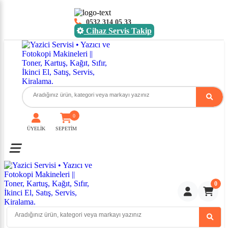
0532 314 05 33
Cihaz Servis Takip
0
ÜYELİK
SEPETİM
Toggle mobile menu
0