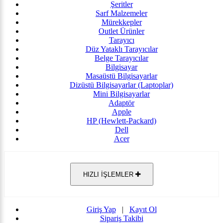
Şeritler
Sarf Malzemeler
Mürekkepler
Outlet Ürünler
Tarayıcı
Düz Yataklı Tarayıcılar
Belge Tarayıcılar
Bilgisayar
Masaüstü Bilgisayarlar
Dizüstü Bilgisayarlar (Laptoplar)
Mini Bilgisayarlar
Adaptör
Apple
HP (Hewlett-Packard)
Dell
Acer
HIZLI İŞLEMLER
Giriş Yap
|
Kayıt Ol
Sipariş Takibi