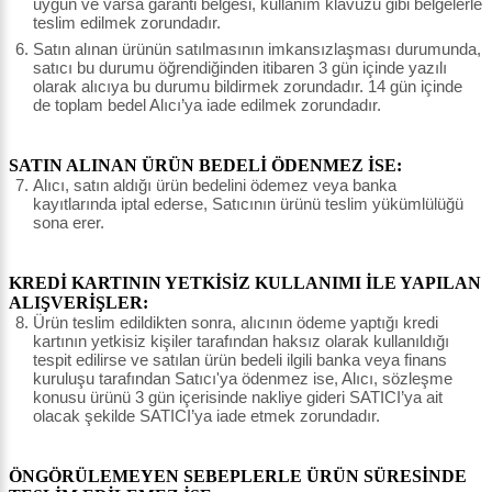
uygun ve varsa garanti belgesi, kullanım klavuzu gibi belgelerle
teslim edilmek zorundadır.
Satın alınan ürünün satılmasının imkansızlaşması durumunda,
satıcı bu durumu öğrendiğinden itibaren 3 gün içinde yazılı
olarak alıcıya bu durumu bildirmek zorundadır. 14 gün içinde
de toplam bedel Alıcı’ya iade edilmek zorundadır.
SATIN ALINAN ÜRÜN BEDELİ ÖDENMEZ İSE:
Alıcı, satın aldığı ürün bedelini ödemez veya banka
kayıtlarında iptal ederse, Satıcının ürünü teslim yükümlülüğü
sona erer.
KREDİ KARTININ YETKİSİZ KULLANIMI İLE YAPILAN
ALIŞVERİŞLER:
Ürün teslim edildikten sonra, alıcının ödeme yaptığı kredi
kartının yetkisiz kişiler tarafından haksız olarak kullanıldığı
tespit edilirse ve satılan ürün bedeli ilgili banka veya finans
kuruluşu tarafından Satıcı'ya ödenmez ise, Alıcı, sözleşme
konusu ürünü 3 gün içerisinde nakliye gideri SATICI’ya ait
olacak şekilde SATICI’ya iade etmek zorundadır.
ÖNGÖRÜLEMEYEN SEBEPLERLE ÜRÜN SÜRESİNDE