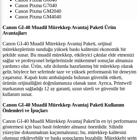
Canon Pixma G7040
Canon Pixma GM2040
Canon Pixma GM4040
Canon GI-40 Muadil Mürekkep Avantaj Paketi Ürün
Avantajları
Canon GI-40 Muadil Mürekkep Avantaj Paketi, orijinal
mürekkeplerinin sunduğu yüksek baskı kalitesini ekonomik bir
şekilde sunar. Bu muadil mürekkep, etkileyici çıktılar elde etmenizi
sağlar ve profesyonel belgelerinizde mükemmel sonuçlar almanıza
yardımcı olur. Ürün, sıfır dolumla hazırlanmış bir mürekkep olarak
gelir, böylece her seferinde taze ve yüksek performanslı bir deneyim
yaşarsınız. Kapalı kutu ambalajında bulunan güvenlik etiketi,
ürünün orijinalliğini doğrulamanıza olanak tanır. Ayrıca, Printwell
markasının sağladığı 12 ay garanti, uzun süreli ve güvenilir bir
kullanım sunar.
Canon GI-40 Muadil Mürekkep Avantaj Paketi Kullanım
Önlemleri ve İpuçları
Canon GI-40 Muadil Mürekkep Avantaj Paketi'in en iyi performansı
göstermesi için bazı basit önlemler almanız önemlidir. Silindir
yüzeyine dokunmaktan kaçınmalısınız; bu, mürekkep kalitesini
olumsuz etkileyebilir ve baskı sonuçlarını bozabilir. Mürekkebi serin