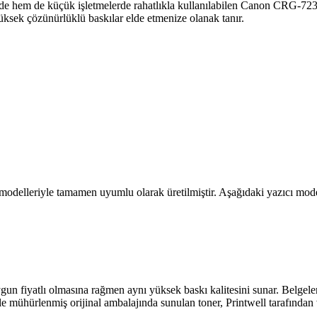
rinde hem de küçük işletmelerde rahatlıkla kullanılabilen Canon CRG-72
yüksek çözünürlüklü baskılar elde etmenize olanak tanır.
delleriyle tamamen uyumlu olarak üretilmiştir. Aşağıdaki yazıcı model
n fiyatlı olmasına rağmen aynı yüksek baskı kalitesini sunar. Belgeleri
iyle mühürlenmiş orijinal ambalajında sunulan toner, Printwell tarafından