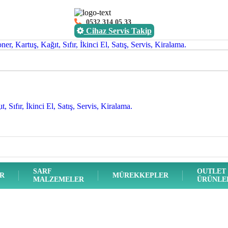
0532 314 05 33
Cihaz Servis Takip
SARF
OUTLET
ER
MÜREKKEPLER
MALZEMELER
ÜRÜNLE