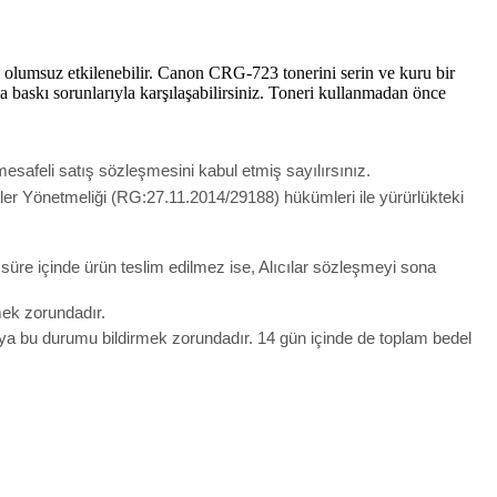
i olumsuz etkilenebilir. Canon CRG-723 tonerini serin ve kuru bir
 baskı sorunlarıyla karşılaşabilirsiniz. Toneri kullanmadan önce
esafeli satış sözleşmesini kabul etmiş sayılırsınız.
meler Yönetmeliği (RG:27.11.2014/29188) hükümleri ile yürürlükteki
u süre içinde ürün teslim edilmez ise, Alıcılar sözleşmeyi sona
lmek zorundadır.
ıya bu durumu bildirmek zorundadır. 14 gün içinde de toplam bedel