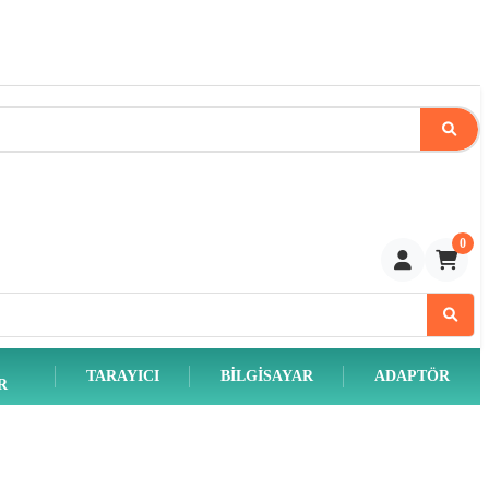
0
TARAYICI
BILGISAYAR
ADAPTÖR
R