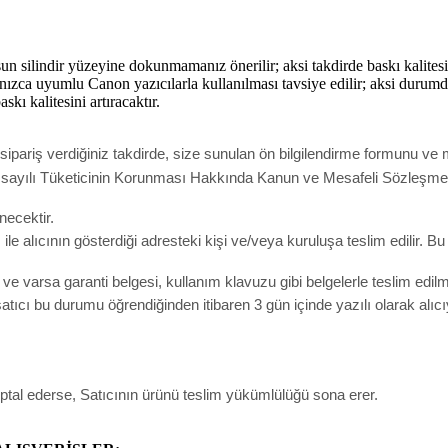
n silindir yüzeyine dokunmamanız önerilir; aksi takdirde baskı kalites
ızca uyumlu Canon yazıcılarla kullanılması tavsiye edilir; aksi durumda
kı kalitesini artıracaktır.
pariş verdiğiniz takdirde, size sunulan ön bilgilendirme formunu ve m
ak 6502 sayılı Tüketicinin Korunması Hakkında Kanun ve Mesafeli Sözleş
necektir.
e alıcının gösterdiği adresteki kişi ve/veya kuruluşa teslim edilir. B
un ve varsa garanti belgesi, kullanım klavuzu gibi belgelerle teslim edi
ıcı bu durumu öğrendiğinden itibaren 3 gün içinde yazılı olarak alıc
iptal ederse, Satıcının ürünü teslim yükümlülüğü sona erer.