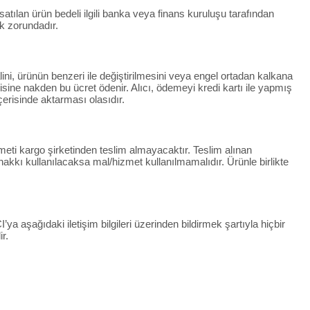
 satılan ürün bedeli ilgili banka veya finans kuruluşu tarafından
k zorundadır.
lini, ürünün benzeri ile değiştirilmesini veya engel ortadan kalkana
ndisine nakden bu ücret ödenir. Alıcı, ödemeyi kredi kartı ile yapmış
çerisinde aktarması olasıdır.
eti kargo şirketinden teslim almayacaktır. Teslim alınan
kkı kullanılacaksa mal/hizmet kullanılmamalıdır. Ürünle birlikte
ya aşağıdaki iletişim bilgileri üzerinden bildirmek şartıyla hiçbir
r.