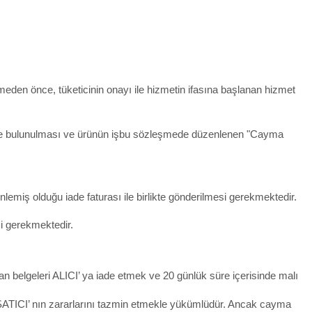
rmeden önce, tüketicinin onayı ile hizmetin ifasına başlanan hizmet
irimde bulunulması ve ürünün işbu sözleşmede düzenlenen "Cayma
lemiş olduğu iade faturası ile birlikte gönderilmesi gerekmektedir.
si gerekmektedir.
an belgeleri ALICI’ ya iade etmek ve 20 günlük süre içerisinde malı
SATICI’ nın zararlarını tazmin etmekle yükümlüdür. Ancak cayma