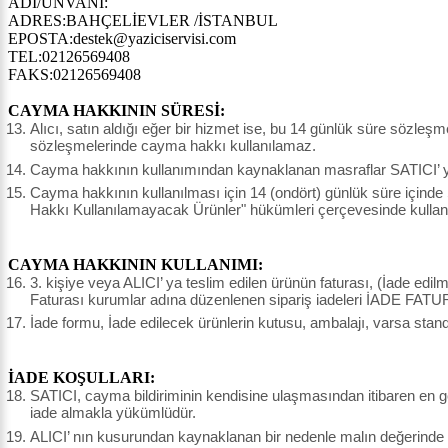
ADI/UNVANI:
ADRES:BAHÇELİEVLER /İSTANBUL
EPOSTA:destek@yaziciservisi.com
TEL:02126569408
FAKS:02126569408
CAYMA HAKKININ SÜRESİ:
Alıcı, satın aldığı eğer bir hizmet ise, bu 14 günlük süre sözleş
sözleşmelerinde cayma hakkı kullanılamaz.
Cayma hakkının kullanımından kaynaklanan masraflar SATICI’ ya 
Cayma hakkının kullanılması için 14 (ondört) günlük süre içinde
Hakkı Kullanılamayacak Ürünler" hükümleri çerçevesinde kullanı
CAYMA HAKKININ KULLANIMI:
3. kişiye veya ALICI’ ya teslim edilen ürünün faturası, (İade edi
Faturası kurumlar adına düzenlenen sipariş iadeleri İADE FATU
İade formu, İade edilecek ürünlerin kutusu, ambalajı, varsa stand
İADE KOŞULLARI:
SATICI, cayma bildiriminin kendisine ulaşmasından itibaren en ge
iade almakla yükümlüdür.
ALICI’ nın kusurundan kaynaklanan bir nedenle malın değerinde