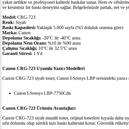
yakın netlikte ve profesyonel kalitede baskılar sunar. Hem ev ofisle
ve kesintisiz bir baskı deneyimi sağlar. Belgelerinizde parlak, net ve 
Model:
CRG-723
Renk:
Siyah
Baskı Kapasitesi:
Yaklaşık 5.000 sayfa (%5 doluluk oranına göre)
Marka:
Canon
Depolama Sıcaklığı:
-20°C ile -40°C arası
Depolama Nem Oranı:
%10 ile %90 arası
Çalışma Sıcaklığı:
10°C ile 32.5°C arası
Garanti Süresi:
1 Yıl
Canon CRG-723 Uyumlu Yazıcı Modelleri
Canon CRG-723 siyah toner, Canon İ-Sensys LBP serisindeki yazıcı mo
Canon İ-Sensys LBP-7750Cdn
Canon CRG-723 Ürünün Avantajları
Canon CRG-723 siyah muadil toner, orijinal tonerlere kıyasla daha uygu
sıfır dolumlu olup sürekli taze baskı kalitesini korur. Güvenlik etiket