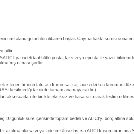
menin imzalandığı tarihten itibaren başlar. Cayma hakkı süresi sona e
aittir.
 SATICI' ya iadeli taahhütlü posta, faks veya eposta ile yazılı bild
lmamış olması şarttır.
lmek istenen ürünün faturası kurumsal ise, iade ederken kurumun düzen
RASI kesilmediği takdirde tamamlanamayacaktır.)
art aksesuarları ile birlikte eksiksiz ve hasarsız olarak teslim edilme
ç 10 günlük süre içerisinde toplam bedeli ve ALICI’yı borç altına sok
 bir azalma olursa veya iade imkânsızlaşırsa ALICI kusuru oranında 