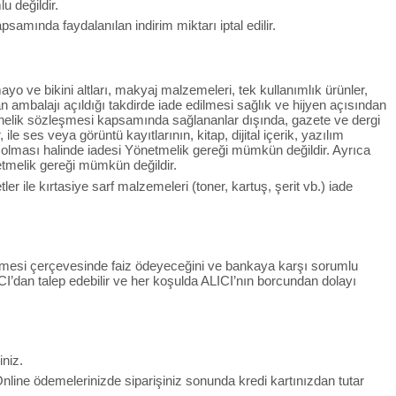
u değildir.
mında faydalanılan indirim miktarı iptal edilir.
yo ve bikini altları, makyaj malzemeleri, tek kullanımlık ürünler,
n ambalajı açıldığı takdirde iade edilmesi sağlık ve hijyen açısından
onelik sözleşmesi kapsamında sağlananlar dışında, gazete ve dergi
le ses veya görüntü kayıtlarının, kitap, dijital içerik, yazılım
ş olması halinde iadesi Yönetmelik gereği mümkün değildir. Ayrıca
etmelik gereği mümkün değildir.
r ile kırtasiye sarf malzemeleri (toner, kartuş, şerit vb.) iade
zleşmesi çerçevesinde faiz ödeyeceğini ve bankaya karşı sorumlu
CI’dan talep edebilir ve her koşulda ALICI’nın borcundan dolayı
iniz.
 Online ödemelerinizde siparişiniz sonunda kredi kartınızdan tutar