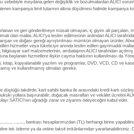
sı sebebiyle meydana gelen değişiklik ve bozulmalardan ALICI soruml
nen kampanya limit tutarının altına düşülmesi halinde kampanya kapsa
ırlanan ve geri gönderilmeye müsait olmayan, iç giyim alt parçaları, ma
ali olan mallar, ALICI’ya teslim edilmesinin ardından ALICI tarafında
 karışan ve doğası gereği ayrıştırılması mümkün olmayan ürünler, Ab
edilen hizmetler veya tüketiciye anında teslim edilen gayrimaddi mallar, i
 bilgisayar sarf malzemelerinin, ambalajının ALICI tarafından açılmı
sına başlanan hizmetlere ilişkin cayma hakkının kullanılması da Yön
i, kitap, kopyalanabilir yazılım ve programlar, DVD, VCD, CD ve kasetle
amış ve kullanılmamış olmaları gerekir.
de düştüğü takdirde, kart sahibi banka ile arasındaki kredi kartı sö
ukuki yollara başvurabilir; doğacak masrafları ve vekâlet ücretini ALI
layı SATICI’nın uğradığı zarar ve ziyanını ödeyeceğini kabul eder.
....., ........., bankası hesaplarımızdan (TL) herhangi birine yapabilirs
 online tek ödeme ya da online taksit imkânlarından yararlanabilirsiniz.