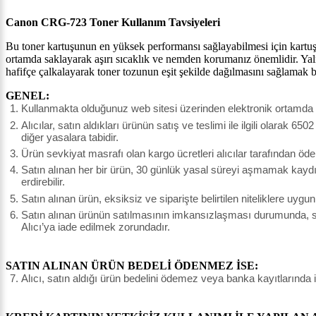
Canon CRG-723 Toner Kullanım Tavsiyeleri
Bu toner kartuşunun en yüksek performansı sağlayabilmesi için kartuşu
ortamda saklayarak aşırı sıcaklık ve nemden korumanız önemlidir. Yaln
hafifçe çalkalayarak toner tozunun eşit şekilde dağılmasını sağlamak bas
GENEL:
Kullanmakta olduğunuz web sitesi üzerinden elektronik ortamda si
Alıcılar, satın aldıkları ürünün satış ve teslimi ile ilgili olar
diğer yasalara tabidir.
Ürün sevkiyat masrafı olan kargo ücretleri alıcılar tarafından öde
Satın alınan her bir ürün, 30 günlük yasal süreyi aşmamak kaydı il
erdirebilir.
Satın alınan ürün, eksiksiz ve siparişte belirtilen niteliklere uyg
Satın alınan ürünün satılmasının imkansızlaşması durumunda, sat
Alıcı’ya iade edilmek zorundadır.
SATIN ALINAN ÜRÜN BEDELİ ÖDENMEZ İSE:
Alıcı, satın aldığı ürün bedelini ödemez veya banka kayıtlarında 