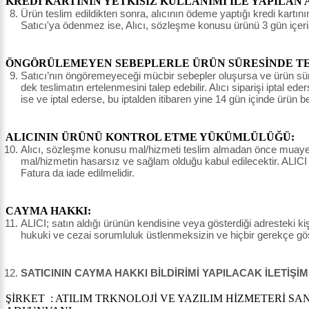
KREDİ KARTININ YETKİSİZ KULLANIMI İLE YAPILAN 
Ürün teslim edildikten sonra, alıcının ödeme yaptığı kredi kartının 
Satıcı'ya ödenmez ise, Alıcı, sözleşme konusu ürünü 3 gün içeri
ÖNGÖRÜLEMEYEN SEBEPLERLE ÜRÜN SÜRESİNDE TES
Satıcı’nın öngöremeyeceği mücbir sebepler oluşursa ve ürün süresin
dek teslimatın ertelenmesini talep edebilir. Alıcı siparişi iptal e
ise ve iptal ederse, bu iptalden itibaren yine 14 gün içinde ürün 
ALICININ ÜRÜNÜ KONTROL ETME YÜKÜMLÜLÜĞÜ:
Alıcı, sözleşme konusu mal/hizmeti teslim almadan önce muayene e
mal/hizmetin hasarsız ve sağlam olduğu kabul edilecektir. ALICI
Fatura da iade edilmelidir.
CAYMA HAKKI:
ALICI; satın aldığı ürünün kendisine veya gösterdiği adresteki kişi
hukuki ve cezai sorumluluk üstlenmeksizin ve hiçbir gerekçe g
SATICININ CAYMA HAKKI BİLDİRİMİ YAPILACAK İLETİŞİM
ŞİRKET : ATILIM TRKNOLOJİ VE YAZILIM HİZMETERİ SAN.