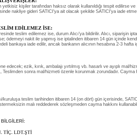
ALIŞVERİŞLER:
yetkisiz kişiler tarafından haksız olarak kullanıldığı tespit edilirse ve
sinde nakliye gideri SATICI’ya ait olacak şekilde SATICI’ya iade etme
LİM EDİLEMEZ İSE:
de teslim edilemez ise, durum Alıcı’ya bildirilir. Alıcı, siparişin ipta
derse; ödemeyi nakit ile yapmış ise iptalinden itibaren 14 gün içinde ke
bedeli bankaya iade edilir, ancak bankanın alıcının hesabına 2-3 hafta i
decek; ezik, kırık, ambalajı yırtılmış vb. hasarlı ve ayıplı mal/hizm
 , Teslimden sonra mal/hizmeti özenle korunmak zorundadır. Cayma ha
/kuruluşa teslim tarihinden itibaren 14 (on dört) gün içerisinde, SATICI’
östermeksizin malı reddederek sözleşmeden cayma hakkını kullanabili
 BİLGİLERİ:
 TİÇ. LDT.ŞTİ