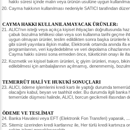
hakkı süresi içinde malın veya ürünün usulüne uygun kullanılma
Cayma hakkının kullanılması nedeniyle SATICI tarafından düzenle
CAYMA HAKKI KULLANILAMAYACAK ÜRÜNLER:
ALICI’nın isteği veya açıkça kişisel ihtiyaçları doğrultusunda haz
çabuk bozulma tehlikesi olan veya son kullanma tarihi geçme ihtim
uygun olmayan ürünler, teslim edildikten sonra başka ürünlerle
gibi süreli yayınlara ilişkin mallar, Elektronik ortamda anında ifa 
programlarının, veri kaydedebilme ve veri depolama cihazlarının,
Cayma hakkı süresi sona ermeden önce, tüketicinin onayı ile ifa
Kozmetik ve kişisel bakım ürünleri, iç giyim ürünleri, mayo, bikin
edilebilmesi için ambalajlarının açılmamış, denenmemiş, bozulm
TEMERRÜT HALİ VE HUKUKİ SONUÇLARI
ALICI, ödeme işlemlerini kredi kartı ile yaptığı durumda temerrü
olacağını kabul, beyan ve taahhüt eder. Bu durumda ilgili banka h
temerrüde düşmesi halinde, ALICI, borcun gecikmeli ifasından do
ÖDEME VE TESLİMAT
Banka Havalesi veya EFT (Elektronik Fon Transferi) yaparak, .......
Sitemiz üzerinden kredi kartlarınız ile, Her türlü kredi kartınıza
çekim işlemi gerçekleşecektir.