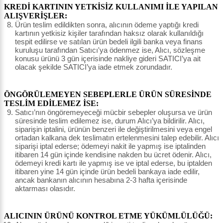
KREDİ KARTININ YETKİSİZ KULLANIMI İLE YAPILAN
ALIŞVERİŞLER:
Ürün teslim edildikten sonra, alıcının ödeme yaptığı kredi
kartının yetkisiz kişiler tarafından haksız olarak kullanıldığı
tespit edilirse ve satılan ürün bedeli ilgili banka veya finans
kuruluşu tarafından Satıcı'ya ödenmez ise, Alıcı, sözleşme
konusu ürünü 3 gün içerisinde nakliye gideri SATICI’ya ait
olacak şekilde SATICI’ya iade etmek zorundadır.
ÖNGÖRÜLEMEYEN SEBEPLERLE ÜRÜN SÜRESİNDE
TESLİM EDİLEMEZ İSE:
Satıcı’nın öngöremeyeceği mücbir sebepler oluşursa ve ürün
süresinde teslim edilemez ise, durum Alıcı’ya bildirilir. Alıcı,
siparişin iptalini, ürünün benzeri ile değiştirilmesini veya engel
ortadan kalkana dek teslimatın ertelenmesini talep edebilir. Alıcı
siparişi iptal ederse; ödemeyi nakit ile yapmış ise iptalinden
itibaren 14 gün içinde kendisine nakden bu ücret ödenir. Alıcı,
ödemeyi kredi kartı ile yapmış ise ve iptal ederse, bu iptalden
itibaren yine 14 gün içinde ürün bedeli bankaya iade edilir,
ancak bankanın alıcının hesabına 2-3 hafta içerisinde
aktarması olasıdır.
ALICININ ÜRÜNÜ KONTROL ETME YÜKÜMLÜLÜĞÜ: