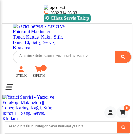
0532 314 05 33
Cihaz Servis Takip
0
ÜYELİK
SEPETİM
Toggle mobile menu
0