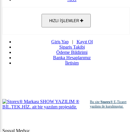
HIZLI İŞLEMLER
Giriş Yap
|
Kayıt Ol
Sipariş Takibi
Ödeme Bildirimi
Banka Hesaplarımız
İletişim
Bu site
Storex
® E-Ticaret
yazılımı ile kurulmuştur.
Sosyal Medya: