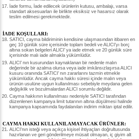
İade formu, İade edilecek ürünlerin kutusu, ambalajı, varsa
standart aksesuarları ile birlikte eksiksiz ve hasarsız olarak
teslim edilmesi gerekmektedir.
İADE KOŞULLARI:
SATICI, cayma bildiriminin kendisine ulaşmasından itibaren en
geç 10 günlük süre içerisinde toplam bedeli ve ALICI’yı borç
altına sokan belgeleri ALICI’ ya iade etmek ve 20 günlük süre
içerisinde malı iade almakla yükümlüdür.
ALICI’ nın kusurundan kaynaklanan bir nedenle malın
değerinde bir azalma olursa veya iade imkânsızlaşırsa ALICI
kusuru oranında SATICI’ nın zararlarını tazmin etmekle
yükümlüdür. Ancak cayma hakkı süresi içinde malın veya
ürünün usulüne uygun kullanılması sebebiyle meydana gelen
değişiklik ve bozulmalardan ALICI sorumlu değildir.
Cayma hakkının kullanılması nedeniyle SATICI tarafından
düzenlenen kampanya limit tutarının altına düşülmesi halinde
kampanya kapsamında faydalanılan indirim miktarı iptal edilir.
CAYMA HAKKI KULLANILAMAYACAK ÜRÜNLER:
ALICI’nın isteği veya açıkça kişisel ihtiyaçları doğrultusunda
hazırlanan ve geri gönderilmeye müsait olmayan, iç giyim alt