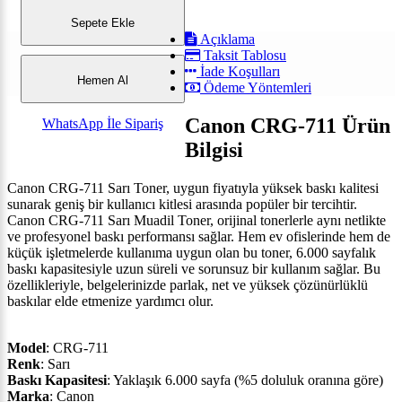
Sepete Ekle
Açıklama
Taksit Tablosu
İade Koşulları
Hemen Al
Ödeme Yöntemleri
Canon CRG-711 Ürün
WhatsApp İle Sipariş
Bilgisi
Canon CRG-711 Sarı Toner, uygun fiyatıyla yüksek baskı kalitesi
sunarak geniş bir kullanıcı kitlesi arasında popüler bir tercihtir.
Canon CRG-711 Sarı Muadil Toner, orijinal tonerlerle aynı netlikte
ve profesyonel baskı performansı sağlar. Hem ev ofislerinde hem de
küçük işletmelerde kullanıma uygun olan bu toner, 6.000 sayfalık
baskı kapasitesiyle uzun süreli ve sorunsuz bir kullanım sağlar. Bu
özellikleriyle, belgelerinizde parlak, net ve yüksek çözünürlüklü
baskılar elde etmenize yardımcı olur.
Model
: CRG-711
Renk
: Sarı
Baskı Kapasitesi
: Yaklaşık 6.000 sayfa (%5 doluluk oranına göre)
Marka
: Canon