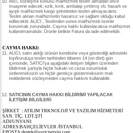
Alıcı, sözleşme konusu mal/hizmeti teslim almadan önce
muayene edecek; ezik, kırık, ambalajı yırtılmış vb. hasarlı ve
ayıplı mal/hizmeti kargo şirketinden teslim almayacaktır.
Teslim alınan mal/hizmetin hasarsız ve sağlam olduğu kabul
edilecektir. ALICI , Teslimden sonra mal/hizmeti özenle
korunmak zorundadır. Cayma hakkı kullanılacaksa mal/hizmet
kullanılmamalıdır. Ürünle birlikte Fatura da iade edilmelidir.
CAYMA HAKKI:
ALICI; satın aldığı ürünün kendisine veya gösterdiği adresteki
kişi/kuruluşa teslim tarihinden itibaren 14 (on dört) gün
içerisinde, SATICI’ya aşağıdaki iletişim bilgileri üzerinden
bildirmek şartıyla hiçbir hukuki ve cezai sorumluluk
üstlenmeksizin ve hiçbir gerekçe göstermeksizin malı
reddederek sözleşmeden cayma hakkını kullanabilir.
SATICININ CAYMA HAKKI BİLDİRİMİ YAPILACAK
İLETİŞİM BİLGİLERİ:
ŞİRKET : ATILIM TRKNOLOJİ VE YAZILIM HİZMETERİ
SAN. TİÇ. LDT.ŞTİ
ADI/UNVANI:
ADRES:BAHÇELİEVLER /İSTANBUL
EPOSTA:destek@yaziciservisi.com