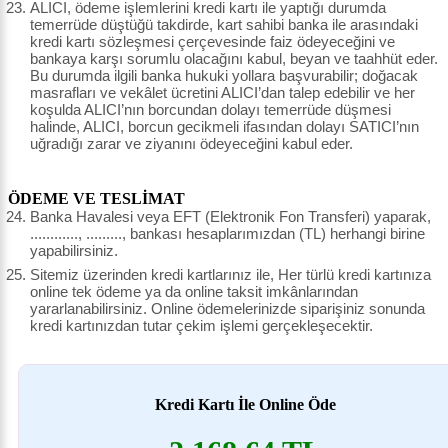
ALICI, ödeme işlemlerini kredi kartı ile yaptığı durumda
temerrüde düştüğü takdirde, kart sahibi banka ile arasındaki
kredi kartı sözleşmesi çerçevesinde faiz ödeyeceğini ve
bankaya karşı sorumlu olacağını kabul, beyan ve taahhüt eder.
Bu durumda ilgili banka hukuki yollara başvurabilir; doğacak
masrafları ve vekâlet ücretini ALICI’dan talep edebilir ve her
koşulda ALICI’nın borcundan dolayı temerrüde düşmesi
halinde, ALICI, borcun gecikmeli ifasından dolayı SATICI’nın
uğradığı zarar ve ziyanını ödeyeceğini kabul eder.
ÖDEME VE TESLİMAT
Banka Havalesi veya EFT (Elektronik Fon Transferi) yaparak,
............, ........., bankası hesaplarımızdan (TL) herhangi birine
yapabilirsiniz.
Sitemiz üzerinden kredi kartlarınız ile, Her türlü kredi kartınıza
online tek ödeme ya da online taksit imkânlarından
yararlanabilirsiniz. Online ödemelerinizde siparişiniz sonunda
kredi kartınızdan tutar çekim işlemi gerçekleşecektir.
Kredi Kartı İle Online Öde