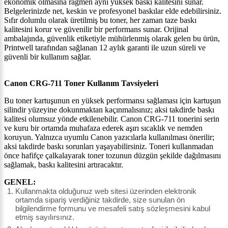
ekonomik olmasına rağmen aynı yüksek baskı kalitesini sunar.
Belgelerinizde net, keskin ve profesyonel baskılar elde edebilirsiniz.
Sıfır dolumlu olarak üretilmiş bu toner, her zaman taze baskı
kalitesini korur ve güvenilir bir performans sunar. Orijinal
ambalajında, güvenlik etiketiyle mühürlenmiş olarak gelen bu ürün,
Printwell tarafından sağlanan 12 aylık garanti ile uzun süreli ve
güvenli bir kullanım sağlar.
Canon CRG-711 Toner Kullanım Tavsiyeleri
Bu toner kartuşunun en yüksek performansı sağlaması için kartuşun
silindir yüzeyine dokunmaktan kaçınmalısınız; aksi takdirde baskı
kalitesi olumsuz yönde etkilenebilir. Canon CRG-711 tonerini serin
ve kuru bir ortamda muhafaza ederek aşırı sıcaklık ve nemden
koruyun. Yalnızca uyumlu Canon yazıcılarla kullanılması önerilir;
aksi takdirde baskı sorunları yaşayabilirsiniz. Toneri kullanmadan
önce hafifçe çalkalayarak toner tozunun düzgün şekilde dağılmasını
sağlamak, baskı kalitesini artıracaktır.
GENEL:
Kullanmakta olduğunuz web sitesi üzerinden elektronik
ortamda sipariş verdiğiniz takdirde, size sunulan ön
bilgilendirme formunu ve mesafeli satış sözleşmesini kabul
etmiş sayılırsınız.