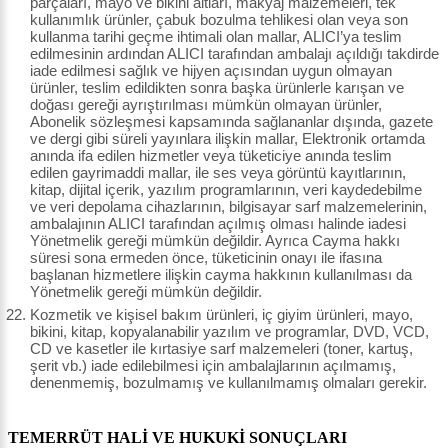
parçaları, mayo ve bikini altları, makyaj malzemeleri, tek
kullanımlık ürünler, çabuk bozulma tehlikesi olan veya son
kullanma tarihi geçme ihtimali olan mallar, ALICI’ya teslim
edilmesinin ardından ALICI tarafından ambalajı açıldığı takdirde
iade edilmesi sağlık ve hijyen açısından uygun olmayan
ürünler, teslim edildikten sonra başka ürünlerle karışan ve
doğası gereği ayrıştırılması mümkün olmayan ürünler,
Abonelik sözleşmesi kapsamında sağlananlar dışında, gazete
ve dergi gibi süreli yayınlara ilişkin mallar, Elektronik ortamda
anında ifa edilen hizmetler veya tüketiciye anında teslim
edilen gayrimaddi mallar, ile ses veya görüntü kayıtlarının,
kitap, dijital içerik, yazılım programlarının, veri kaydedebilme
ve veri depolama cihazlarının, bilgisayar sarf malzemelerinin,
ambalajının ALICI tarafından açılmış olması halinde iadesi
Yönetmelik gereği mümkün değildir. Ayrıca Cayma hakkı
süresi sona ermeden önce, tüketicinin onayı ile ifasına
başlanan hizmetlere ilişkin cayma hakkının kullanılması da
Yönetmelik gereği mümkün değildir.
Kozmetik ve kişisel bakım ürünleri, iç giyim ürünleri, mayo,
bikini, kitap, kopyalanabilir yazılım ve programlar, DVD, VCD,
CD ve kasetler ile kırtasiye sarf malzemeleri (toner, kartuş,
şerit vb.) iade edilebilmesi için ambalajlarının açılmamış,
denenmemiş, bozulmamış ve kullanılmamış olmaları gerekir.
TEMERRÜT HALİ VE HUKUKİ SONUÇLARI