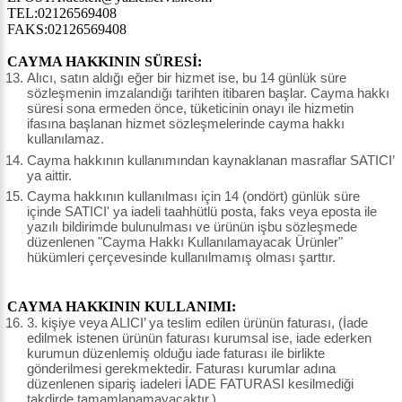
TEL:02126569408
FAKS:02126569408
CAYMA HAKKININ SÜRESİ:
Alıcı, satın aldığı eğer bir hizmet ise, bu 14 günlük süre
sözleşmenin imzalandığı tarihten itibaren başlar. Cayma hakkı
süresi sona ermeden önce, tüketicinin onayı ile hizmetin
ifasına başlanan hizmet sözleşmelerinde cayma hakkı
kullanılamaz.
Cayma hakkının kullanımından kaynaklanan masraflar SATICI’
ya aittir.
Cayma hakkının kullanılması için 14 (ondört) günlük süre
içinde SATICI' ya iadeli taahhütlü posta, faks veya eposta ile
yazılı bildirimde bulunulması ve ürünün işbu sözleşmede
düzenlenen "Cayma Hakkı Kullanılamayacak Ürünler"
hükümleri çerçevesinde kullanılmamış olması şarttır.
CAYMA HAKKININ KULLANIMI:
3. kişiye veya ALICI’ ya teslim edilen ürünün faturası, (İade
edilmek istenen ürünün faturası kurumsal ise, iade ederken
kurumun düzenlemiş olduğu iade faturası ile birlikte
gönderilmesi gerekmektedir. Faturası kurumlar adına
düzenlenen sipariş iadeleri İADE FATURASI kesilmediği
takdirde tamamlanamayacaktır.)