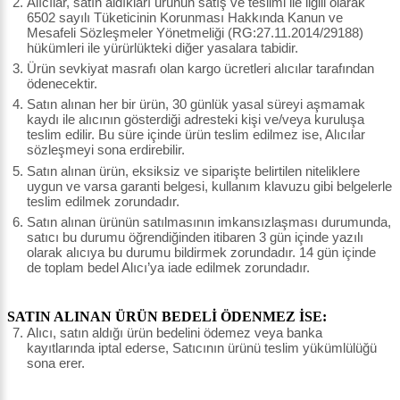
Alıcılar, satın aldıkları ürünün satış ve teslimi ile ilgili olarak
6502 sayılı Tüketicinin Korunması Hakkında Kanun ve
Mesafeli Sözleşmeler Yönetmeliği (RG:27.11.2014/29188)
hükümleri ile yürürlükteki diğer yasalara tabidir.
Ürün sevkiyat masrafı olan kargo ücretleri alıcılar tarafından
ödenecektir.
Satın alınan her bir ürün, 30 günlük yasal süreyi aşmamak
kaydı ile alıcının gösterdiği adresteki kişi ve/veya kuruluşa
teslim edilir. Bu süre içinde ürün teslim edilmez ise, Alıcılar
sözleşmeyi sona erdirebilir.
Satın alınan ürün, eksiksiz ve siparişte belirtilen niteliklere
uygun ve varsa garanti belgesi, kullanım klavuzu gibi belgelerle
teslim edilmek zorundadır.
Satın alınan ürünün satılmasının imkansızlaşması durumunda,
satıcı bu durumu öğrendiğinden itibaren 3 gün içinde yazılı
olarak alıcıya bu durumu bildirmek zorundadır. 14 gün içinde
de toplam bedel Alıcı’ya iade edilmek zorundadır.
SATIN ALINAN ÜRÜN BEDELİ ÖDENMEZ İSE:
Alıcı, satın aldığı ürün bedelini ödemez veya banka
kayıtlarında iptal ederse, Satıcının ürünü teslim yükümlülüğü
sona erer.