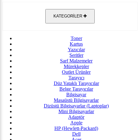
KATEGORİLER
Toner
Kartuş
Yazıcılar
Şeritler
Sarf Malzemeler
Mürekkepler
Outlet Ürünler
Tarayıcı
Düz Yataklı Tarayıcılar
Belge Tarayıcılar
Bilgisayar
Masaüstü Bilgisayarlar
Dizüstü Bilgisayarlar (Laptoplar)
Mini Bilgisayarlar
Adaptör
Apple
HP (Hewlett-Packard)
Dell
Acer