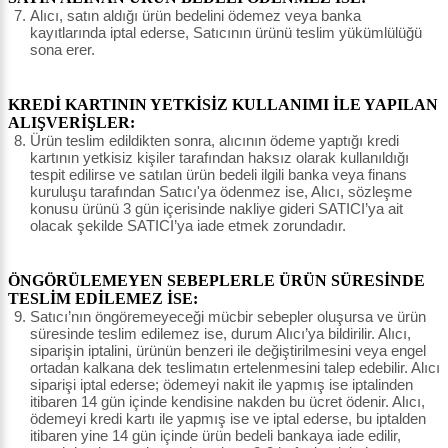
Alıcı, satın aldığı ürün bedelini ödemez veya banka
kayıtlarında iptal ederse, Satıcının ürünü teslim yükümlülüğü
sona erer.
KREDİ KARTININ YETKİSİZ KULLANIMI İLE YAPILAN
ALIŞVERİŞLER:
Ürün teslim edildikten sonra, alıcının ödeme yaptığı kredi
kartının yetkisiz kişiler tarafından haksız olarak kullanıldığı
tespit edilirse ve satılan ürün bedeli ilgili banka veya finans
kuruluşu tarafından Satıcı'ya ödenmez ise, Alıcı, sözleşme
konusu ürünü 3 gün içerisinde nakliye gideri SATICI’ya ait
olacak şekilde SATICI’ya iade etmek zorundadır.
ÖNGÖRÜLEMEYEN SEBEPLERLE ÜRÜN SÜRESİNDE
TESLİM EDİLEMEZ İSE:
Satıcı’nın öngöremeyeceği mücbir sebepler oluşursa ve ürün
süresinde teslim edilemez ise, durum Alıcı’ya bildirilir. Alıcı,
siparişin iptalini, ürünün benzeri ile değiştirilmesini veya engel
ortadan kalkana dek teslimatın ertelenmesini talep edebilir. Alıcı
siparişi iptal ederse; ödemeyi nakit ile yapmış ise iptalinden
itibaren 14 gün içinde kendisine nakden bu ücret ödenir. Alıcı,
ödemeyi kredi kartı ile yapmış ise ve iptal ederse, bu iptalden
itibaren yine 14 gün içinde ürün bedeli bankaya iade edilir,