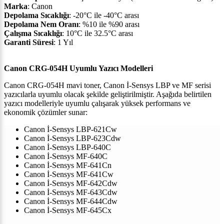
Marka
: Canon
Depolama Sıcaklığı
: -20°C ile -40°C arası
Depolama Nem Oranı
: %10 ile %90 arası
Çalışma Sıcaklığı
: 10°C ile 32.5°C arası
Garanti Süresi
: 1 Yıl
Canon CRG-054H Uyumlu Yazıcı Modelleri
Canon CRG-054H mavi toner, Canon İ-Sensys LBP ve MF serisi
yazıcılarla uyumlu olacak şekilde geliştirilmiştir. Aşağıda belirtilen
yazıcı modelleriyle uyumlu çalışarak yüksek performans ve
ekonomik çözümler sunar:
Canon İ-Sensys LBP-621Cw
Canon İ-Sensys LBP-623Cdw
Canon İ-Sensys LBP-640C
Canon İ-Sensys MF-640C
Canon İ-Sensys MF-641Cn
Canon İ-Sensys MF-641Cw
Canon İ-Sensys MF-642Cdw
Canon İ-Sensys MF-643Cdw
Canon İ-Sensys MF-644Cdw
Canon İ-Sensys MF-645Cx