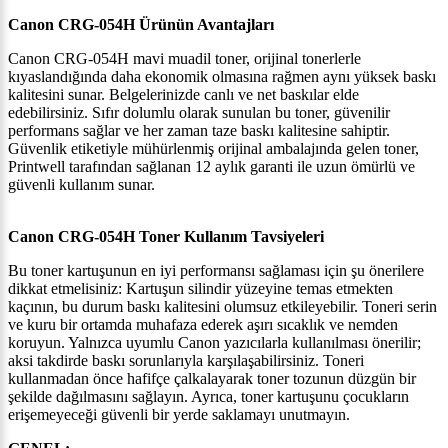
Canon CRG-054H Ürünün Avantajları
Canon CRG-054H mavi muadil toner, orijinal tonerlerle
kıyaslandığında daha ekonomik olmasına rağmen aynı yüksek baskı
kalitesini sunar. Belgelerinizde canlı ve net baskılar elde
edebilirsiniz. Sıfır dolumlu olarak sunulan bu toner, güvenilir
performans sağlar ve her zaman taze baskı kalitesine sahiptir.
Güvenlik etiketiyle mühürlenmiş orijinal ambalajında gelen toner,
Printwell tarafından sağlanan 12 aylık garanti ile uzun ömürlü ve
güvenli kullanım sunar.
Canon CRG-054H Toner Kullanım Tavsiyeleri
Bu toner kartuşunun en iyi performansı sağlaması için şu önerilere
dikkat etmelisiniz: Kartuşun silindir yüzeyine temas etmekten
kaçının, bu durum baskı kalitesini olumsuz etkileyebilir. Toneri serin
ve kuru bir ortamda muhafaza ederek aşırı sıcaklık ve nemden
koruyun. Yalnızca uyumlu Canon yazıcılarla kullanılması önerilir;
aksi takdirde baskı sorunlarıyla karşılaşabilirsiniz. Toneri
kullanmadan önce hafifçe çalkalayarak toner tozunun düzgün bir
şekilde dağılmasını sağlayın. Ayrıca, toner kartuşunu çocukların
erişemeyeceği güvenli bir yerde saklamayı unutmayın.