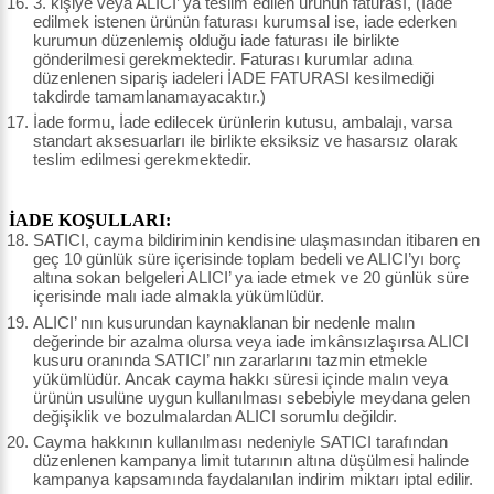
3. kişiye veya ALICI’ ya teslim edilen ürünün faturası, (İade
edilmek istenen ürünün faturası kurumsal ise, iade ederken
kurumun düzenlemiş olduğu iade faturası ile birlikte
gönderilmesi gerekmektedir. Faturası kurumlar adına
düzenlenen sipariş iadeleri İADE FATURASI kesilmediği
takdirde tamamlanamayacaktır.)
İade formu, İade edilecek ürünlerin kutusu, ambalajı, varsa
standart aksesuarları ile birlikte eksiksiz ve hasarsız olarak
teslim edilmesi gerekmektedir.
İADE KOŞULLARI:
SATICI, cayma bildiriminin kendisine ulaşmasından itibaren en
geç 10 günlük süre içerisinde toplam bedeli ve ALICI’yı borç
altına sokan belgeleri ALICI’ ya iade etmek ve 20 günlük süre
içerisinde malı iade almakla yükümlüdür.
ALICI’ nın kusurundan kaynaklanan bir nedenle malın
değerinde bir azalma olursa veya iade imkânsızlaşırsa ALICI
kusuru oranında SATICI’ nın zararlarını tazmin etmekle
yükümlüdür. Ancak cayma hakkı süresi içinde malın veya
ürünün usulüne uygun kullanılması sebebiyle meydana gelen
değişiklik ve bozulmalardan ALICI sorumlu değildir.
Cayma hakkının kullanılması nedeniyle SATICI tarafından
düzenlenen kampanya limit tutarının altına düşülmesi halinde
kampanya kapsamında faydalanılan indirim miktarı iptal edilir.