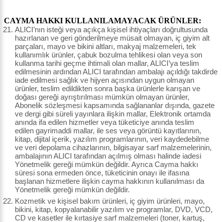
CAYMA HAKKI KULLANILAMAYACAK ÜRÜNLER:
ALICI’nın isteği veya açıkça kişisel ihtiyaçları doğrultusunda
hazırlanan ve geri gönderilmeye müsait olmayan, iç giyim alt
parçaları, mayo ve bikini altları, makyaj malzemeleri, tek
kullanımlık ürünler, çabuk bozulma tehlikesi olan veya son
kullanma tarihi geçme ihtimali olan mallar, ALICI’ya teslim
edilmesinin ardından ALICI tarafından ambalajı açıldığı takdirde
iade edilmesi sağlık ve hijyen açısından uygun olmayan
ürünler, teslim edildikten sonra başka ürünlerle karışan ve
doğası gereği ayrıştırılması mümkün olmayan ürünler,
Abonelik sözleşmesi kapsamında sağlananlar dışında, gazete
ve dergi gibi süreli yayınlara ilişkin mallar, Elektronik ortamda
anında ifa edilen hizmetler veya tüketiciye anında teslim
edilen gayrimaddi mallar, ile ses veya görüntü kayıtlarının,
kitap, dijital içerik, yazılım programlarının, veri kaydedebilme
ve veri depolama cihazlarının, bilgisayar sarf malzemelerinin,
ambalajının ALICI tarafından açılmış olması halinde iadesi
Yönetmelik gereği mümkün değildir. Ayrıca Cayma hakkı
süresi sona ermeden önce, tüketicinin onayı ile ifasına
başlanan hizmetlere ilişkin cayma hakkının kullanılması da
Yönetmelik gereği mümkün değildir.
Kozmetik ve kişisel bakım ürünleri, iç giyim ürünleri, mayo,
bikini, kitap, kopyalanabilir yazılım ve programlar, DVD, VCD,
CD ve kasetler ile kırtasiye sarf malzemeleri (toner, kartuş,