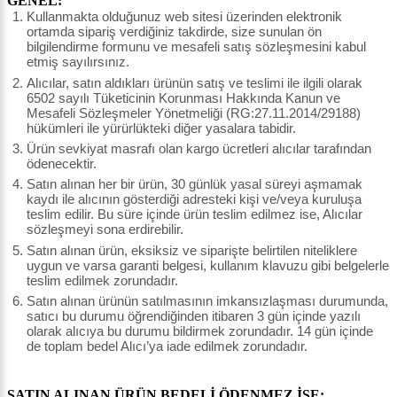
GENEL:
Kullanmakta olduğunuz web sitesi üzerinden elektronik
ortamda sipariş verdiğiniz takdirde, size sunulan ön
bilgilendirme formunu ve mesafeli satış sözleşmesini kabul
etmiş sayılırsınız.
Alıcılar, satın aldıkları ürünün satış ve teslimi ile ilgili olarak
6502 sayılı Tüketicinin Korunması Hakkında Kanun ve
Mesafeli Sözleşmeler Yönetmeliği (RG:27.11.2014/29188)
hükümleri ile yürürlükteki diğer yasalara tabidir.
Ürün sevkiyat masrafı olan kargo ücretleri alıcılar tarafından
ödenecektir.
Satın alınan her bir ürün, 30 günlük yasal süreyi aşmamak
kaydı ile alıcının gösterdiği adresteki kişi ve/veya kuruluşa
teslim edilir. Bu süre içinde ürün teslim edilmez ise, Alıcılar
sözleşmeyi sona erdirebilir.
Satın alınan ürün, eksiksiz ve siparişte belirtilen niteliklere
uygun ve varsa garanti belgesi, kullanım klavuzu gibi belgelerle
teslim edilmek zorundadır.
Satın alınan ürünün satılmasının imkansızlaşması durumunda,
satıcı bu durumu öğrendiğinden itibaren 3 gün içinde yazılı
olarak alıcıya bu durumu bildirmek zorundadır. 14 gün içinde
de toplam bedel Alıcı’ya iade edilmek zorundadır.
SATIN ALINAN ÜRÜN BEDELİ ÖDENMEZ İSE: