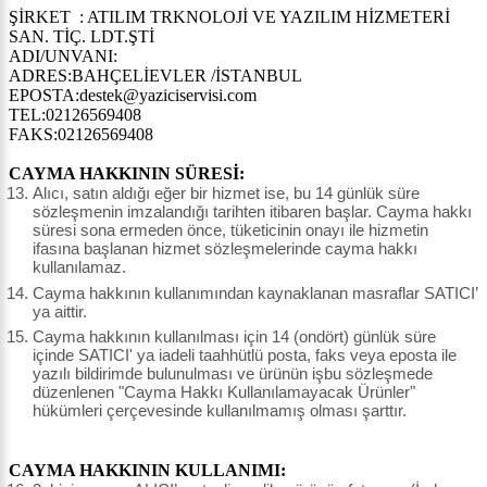
ŞİRKET : ATILIM TRKNOLOJİ VE YAZILIM HİZMETERİ
SAN. TİÇ. LDT.ŞTİ
ADI/UNVANI:
ADRES:BAHÇELİEVLER /İSTANBUL
EPOSTA:destek@yaziciservisi.com
TEL:02126569408
FAKS:02126569408
CAYMA HAKKININ SÜRESİ:
Alıcı, satın aldığı eğer bir hizmet ise, bu 14 günlük süre
sözleşmenin imzalandığı tarihten itibaren başlar. Cayma hakkı
süresi sona ermeden önce, tüketicinin onayı ile hizmetin
ifasına başlanan hizmet sözleşmelerinde cayma hakkı
kullanılamaz.
Cayma hakkının kullanımından kaynaklanan masraflar SATICI’
ya aittir.
Cayma hakkının kullanılması için 14 (ondört) günlük süre
içinde SATICI' ya iadeli taahhütlü posta, faks veya eposta ile
yazılı bildirimde bulunulması ve ürünün işbu sözleşmede
düzenlenen "Cayma Hakkı Kullanılamayacak Ürünler"
hükümleri çerçevesinde kullanılmamış olması şarttır.
CAYMA HAKKININ KULLANIMI: