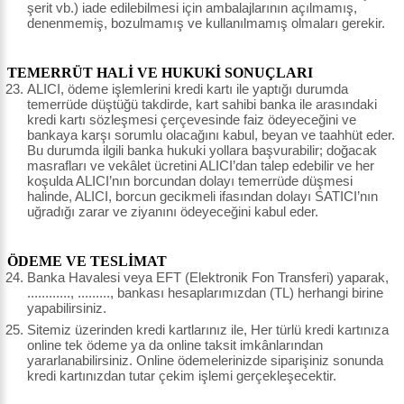
şerit vb.) iade edilebilmesi için ambalajlarının açılmamış,
denenmemiş, bozulmamış ve kullanılmamış olmaları gerekir.
TEMERRÜT HALİ VE HUKUKİ SONUÇLARI
ALICI, ödeme işlemlerini kredi kartı ile yaptığı durumda
temerrüde düştüğü takdirde, kart sahibi banka ile arasındaki
kredi kartı sözleşmesi çerçevesinde faiz ödeyeceğini ve
bankaya karşı sorumlu olacağını kabul, beyan ve taahhüt eder.
Bu durumda ilgili banka hukuki yollara başvurabilir; doğacak
masrafları ve vekâlet ücretini ALICI’dan talep edebilir ve her
koşulda ALICI’nın borcundan dolayı temerrüde düşmesi
halinde, ALICI, borcun gecikmeli ifasından dolayı SATICI’nın
uğradığı zarar ve ziyanını ödeyeceğini kabul eder.
ÖDEME VE TESLİMAT
Banka Havalesi veya EFT (Elektronik Fon Transferi) yaparak,
............, ........., bankası hesaplarımızdan (TL) herhangi birine
yapabilirsiniz.
Sitemiz üzerinden kredi kartlarınız ile, Her türlü kredi kartınıza
online tek ödeme ya da online taksit imkânlarından
yararlanabilirsiniz. Online ödemelerinizde siparişiniz sonunda
kredi kartınızdan tutar çekim işlemi gerçekleşecektir.