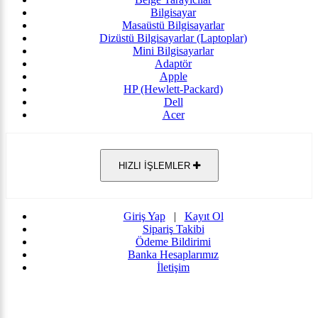
Bilgisayar
Masaüstü Bilgisayarlar
Dizüstü Bilgisayarlar (Laptoplar)
Mini Bilgisayarlar
Adaptör
Apple
HP (Hewlett-Packard)
Dell
Acer
HIZLI İŞLEMLER
Giriş Yap
|
Kayıt Ol
Sipariş Takibi
Ödeme Bildirimi
Banka Hesaplarımız
İletişim