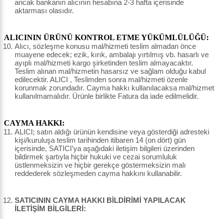
ancak bankanın alıcının hesabına 2-3 hafta içerisinde
aktarması olasıdır.
ALICININ ÜRÜNÜ KONTROL ETME YÜKÜMLÜLÜĞÜ:
Alıcı, sözleşme konusu mal/hizmeti teslim almadan önce
muayene edecek; ezik, kırık, ambalajı yırtılmış vb. hasarlı ve
ayıplı mal/hizmeti kargo şirketinden teslim almayacaktır.
Teslim alınan mal/hizmetin hasarsız ve sağlam olduğu kabul
edilecektir. ALICI , Teslimden sonra mal/hizmeti özenle
korunmak zorundadır. Cayma hakkı kullanılacaksa mal/hizmet
kullanılmamalıdır. Ürünle birlikte Fatura da iade edilmelidir.
CAYMA HAKKI:
ALICI; satın aldığı ürünün kendisine veya gösterdiği adresteki
kişi/kuruluşa teslim tarihinden itibaren 14 (on dört) gün
içerisinde, SATICI’ya aşağıdaki iletişim bilgileri üzerinden
bildirmek şartıyla hiçbir hukuki ve cezai sorumluluk
üstlenmeksizin ve hiçbir gerekçe göstermeksizin malı
reddederek sözleşmeden cayma hakkını kullanabilir.
SATICININ CAYMA HAKKI BİLDİRİMİ YAPILACAK
İLETİŞİM BİLGİLERİ: