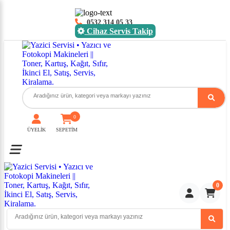
0532 314 05 33
Cihaz Servis Takip
0
ÜYELİK
SEPETİM
Toggle mobile menu
0