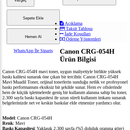
Vazgeç
Sepete Ekle
Açıklama
Taksit Tablosu
İade Koşulları
Hemen Al
Ödeme Yöntemleri
Canon CRG-054H
WhatsApp İle Sipariş
Ürün Bilgisi
Canon CRG-054H mavi toner, uygun maliyetiyle birlikte yüksek
baskı kalitesi sunarak öne çıkan bir tercihtir. Canon CRG-054H
Mavi Muadil Toner, orijinal tonerlerin sunduğu netlik ve profesyonel
baskı performansını eksiksiz bir şekilde sunar. Hem ev ofislerinde
hem de küçük işletmelerde geniş bir kullanım alanına sahip bu toner,
2.300 sayfa baskı kapasitesi ile uzun süreli kullanım imkanı sunarak
belgelerinizde net ve keskin baskılar elde etmenize yardımcı olur.
Model
: Canon CRG-054H
Renk
: Mavi
Baskı Kapasitesi
: Yaklaşık 2.300 sayfa (%5 doluluk oranına göre)