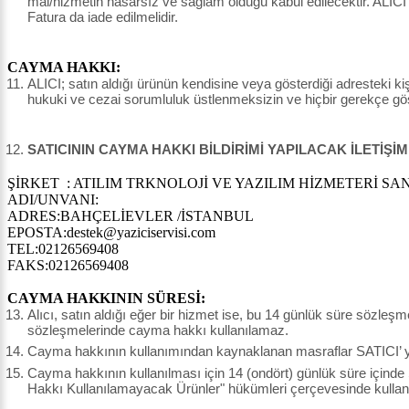
mal/hizmetin hasarsız ve sağlam olduğu kabul edilecektir. ALICI
Fatura da iade edilmelidir.
CAYMA HAKKI:
ALICI; satın aldığı ürünün kendisine veya gösterdiği adresteki kişi
hukuki ve cezai sorumluluk üstlenmeksizin ve hiçbir gerekçe g
SATICININ CAYMA HAKKI BİLDİRİMİ YAPILACAK İLETİŞİM
ŞİRKET : ATILIM TRKNOLOJİ VE YAZILIM HİZMETERİ SAN.
ADI/UNVANI:
ADRES:BAHÇELİEVLER /İSTANBUL
EPOSTA:destek@yaziciservisi.com
TEL:02126569408
FAKS:02126569408
CAYMA HAKKININ SÜRESİ:
Alıcı, satın aldığı eğer bir hizmet ise, bu 14 günlük süre sözleş
sözleşmelerinde cayma hakkı kullanılamaz.
Cayma hakkının kullanımından kaynaklanan masraflar SATICI’ ya 
Cayma hakkının kullanılması için 14 (ondört) günlük süre içinde
Hakkı Kullanılamayacak Ürünler" hükümleri çerçevesinde kullanı