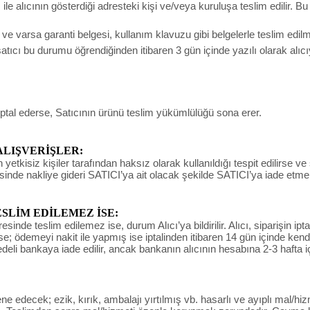
e alıcının gösterdiği adresteki kişi ve/veya kuruluşa teslim edilir. B
un ve varsa garanti belgesi, kullanım klavuzu gibi belgelerle teslim edi
ıcı bu durumu öğrendiğinden itibaren 3 gün içinde yazılı olarak alıc
iptal ederse, Satıcının ürünü teslim yükümlülüğü sona erer.
ALIŞVERİŞLER:
yetkisiz kişiler tarafından haksız olarak kullanıldığı tespit edilirse ve
sinde nakliye gideri SATICI’ya ait olacak şekilde SATICI’ya iade etme
LİM EDİLEMEZ İSE:
de teslim edilemez ise, durum Alıcı’ya bildirilir. Alıcı, siparişin ipta
derse; ödemeyi nakit ile yapmış ise iptalinden itibaren 14 gün içinde ke
bedeli bankaya iade edilir, ancak bankanın alıcının hesabına 2-3 hafta i
decek; ezik, kırık, ambalajı yırtılmış vb. hasarlı ve ayıplı mal/hizm