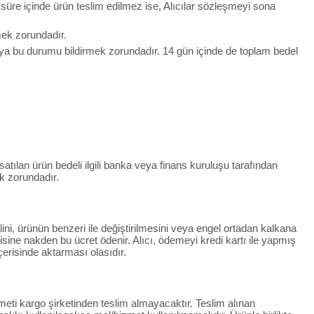
u süre içinde ürün teslim edilmez ise, Alıcılar sözleşmeyi sona
lmek zorundadır.
ıya bu durumu bildirmek zorundadır. 14 gün içinde de toplam bedel
 satılan ürün bedeli ilgili banka veya finans kuruluşu tarafından
k zorundadır.
lini, ürünün benzeri ile değiştirilmesini veya engel ortadan kalkana
ndisine nakden bu ücret ödenir. Alıcı, ödemeyi kredi kartı ile yapmış
çerisinde aktarması olasıdır.
eti kargo şirketinden teslim almayacaktır. Teslim alınan