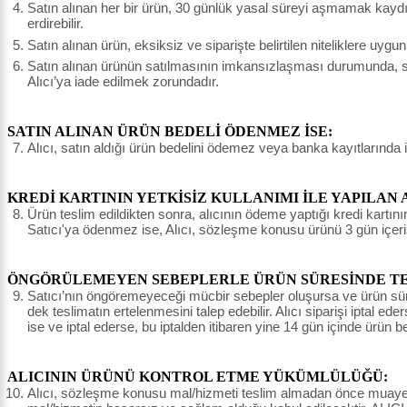
Satın alınan her bir ürün, 30 günlük yasal süreyi aşmamak kaydı il
erdirebilir.
Satın alınan ürün, eksiksiz ve siparişte belirtilen niteliklere uyg
Satın alınan ürünün satılmasının imkansızlaşması durumunda, sat
Alıcı’ya iade edilmek zorundadır.
SATIN ALINAN ÜRÜN BEDELİ ÖDENMEZ İSE:
Alıcı, satın aldığı ürün bedelini ödemez veya banka kayıtlarında 
KREDİ KARTININ YETKİSİZ KULLANIMI İLE YAPILAN 
Ürün teslim edildikten sonra, alıcının ödeme yaptığı kredi kartının 
Satıcı'ya ödenmez ise, Alıcı, sözleşme konusu ürünü 3 gün içeri
ÖNGÖRÜLEMEYEN SEBEPLERLE ÜRÜN SÜRESİNDE TES
Satıcı’nın öngöremeyeceği mücbir sebepler oluşursa ve ürün süresin
dek teslimatın ertelenmesini talep edebilir. Alıcı siparişi iptal e
ise ve iptal ederse, bu iptalden itibaren yine 14 gün içinde ürün 
ALICININ ÜRÜNÜ KONTROL ETME YÜKÜMLÜLÜĞÜ:
Alıcı, sözleşme konusu mal/hizmeti teslim almadan önce muayene e