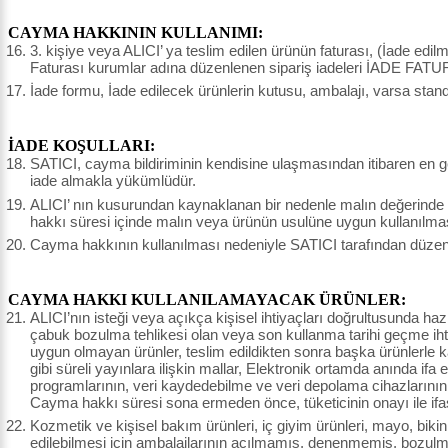
CAYMA HAKKININ KULLANIMI:
3. kişiye veya ALICI’ ya teslim edilen ürünün faturası, (İade edi
Faturası kurumlar adına düzenlenen sipariş iadeleri İADE FATU
İade formu, İade edilecek ürünlerin kutusu, ambalajı, varsa stand
İADE KOŞULLARI:
SATICI, cayma bildiriminin kendisine ulaşmasından itibaren en ge
iade almakla yükümlüdür.
ALICI’ nın kusurundan kaynaklanan bir nedenle malın değerinde
hakkı süresi içinde malın veya ürünün usulüne uygun kullanılma
Cayma hakkının kullanılması nedeniyle SATICI tarafından düzenle
CAYMA HAKKI KULLANILAMAYACAK ÜRÜNLER:
ALICI’nın isteği veya açıkça kişisel ihtiyaçları doğrultusunda haz
çabuk bozulma tehlikesi olan veya son kullanma tarihi geçme ihtim
uygun olmayan ürünler, teslim edildikten sonra başka ürünlerle
gibi süreli yayınlara ilişkin mallar, Elektronik ortamda anında ifa 
programlarının, veri kaydedebilme ve veri depolama cihazlarının,
Cayma hakkı süresi sona ermeden önce, tüketicinin onayı ile ifa
Kozmetik ve kişisel bakım ürünleri, iç giyim ürünleri, mayo, bikin
edilebilmesi için ambalajlarının açılmamış, denenmemiş, bozulm