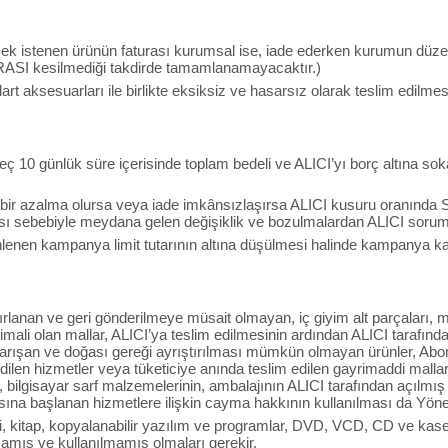
lmek istenen ürünün faturası kurumsal ise, iade ederken kurumun düzen
RASI kesilmediği takdirde tamamlanamayacaktır.)
art aksesuarları ile birlikte eksiksiz ve hasarsız olarak teslim edilme
ç 10 günlük süre içerisinde toplam bedeli ve ALICI’yı borç altına sok
 bir azalma olursa veya iade imkânsızlaşırsa ALICI kusuru oranında 
sı sebebiyle meydana gelen değişiklik ve bozulmalardan ALICI soruml
nen kampanya limit tutarının altına düşülmesi halinde kampanya kapsa
ırlanan ve geri gönderilmeye müsait olmayan, iç giyim alt parçaları, ma
ali olan mallar, ALICI’ya teslim edilmesinin ardından ALICI tarafında
 karışan ve doğası gereği ayrıştırılması mümkün olmayan ürünler, Ab
edilen hizmetler veya tüketiciye anında teslim edilen gayrimaddi mallar, i
 bilgisayar sarf malzemelerinin, ambalajının ALICI tarafından açılmı
sına başlanan hizmetlere ilişkin cayma hakkının kullanılması da Yön
i, kitap, kopyalanabilir yazılım ve programlar, DVD, VCD, CD ve kasetle
amış ve kullanılmamış olmaları gerekir.