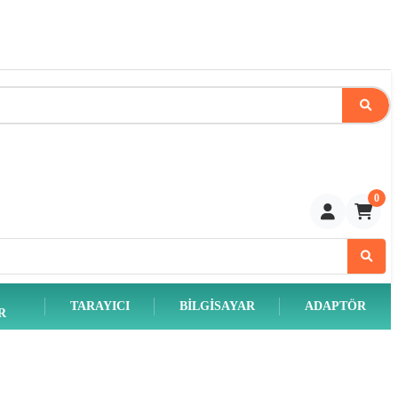
0
TARAYICI
BILGISAYAR
ADAPTÖR
R