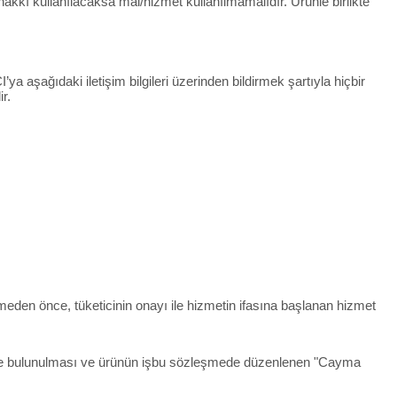
kkı kullanılacaksa mal/hizmet kullanılmamalıdır. Ürünle birlikte
ya aşağıdaki iletişim bilgileri üzerinden bildirmek şartıyla hiçbir
r.
rmeden önce, tüketicinin onayı ile hizmetin ifasına başlanan hizmet
irimde bulunulması ve ürünün işbu sözleşmede düzenlenen "Cayma