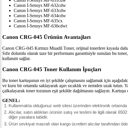
Canon İ-Sensys MF-631cdw
Canon İ-Sensys MF-632cdw
Canon İ-Sensys MF-633cdw
Canon İ-Sensys MF-634cdw
Canon İ-Sensys MF-635cx
Canon İ-Sensys MF-636cdwt
Canon CRG-045 Ürünün Avantajları
Canon CRG-045 Kırmızı Muadil Toner, orijinal tonerlere kıyasla daha 
Sıfır dolumlu olarak taze bir performans garantisiyle sunulan bu toner,
kullanım sağlar.
Canon CRG-045 Toner Kullanım İpuçları
Bu toner kartuşunun en iyi şekilde çalışmasını sağlamak için aşağıdaki
ve kuru bir ortamda saklayarak aşırı sıcaklık ve nemden uzak tutun. Ya
çalkalayarak toner tozunun eşit şekilde dağılmasını sağlayın. Kartuşu
GENEL:
Kullanmakta olduğunuz web sitesi üzerinden elektronik ortamda si
Alıcılar, satın aldıkları ürünün satış ve teslimi ile ilgili olar
diğer yasalara tabidir.
Ürün sevkiyat masrafı olan kargo ücretleri alıcılar tarafından öde