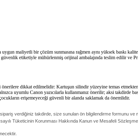
uygun maliyetli bir çözüm sunmasına rağmen aynı yüksek baskı kalitesini
 güvenlik etiketiyle mühürlenmiş orijinal ambalajında teslim edilir ve P
 önerilere dikkat edilmelidir: Kartuşun silindir yüzeyine temas etmekten 
lnızca uyumlu Canon yazıcılarla kullanmanız önerilir; aksi takdirde bas
 çocukların erişemeyeceği güvenli bir alanda saklamak da önemlidir.
pariş verdiğiniz takdirde, size sunulan ön bilgilendirme formunu ve m
ak 6502 sayılı Tüketicinin Korunması Hakkında Kanun ve Mesafeli Sözleş
necektir.