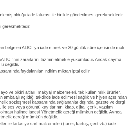
lemiş olduğu iade faturası ile birlikte gönderilmesi gerekmektedir.
si gerekmektedir.
an belgeleri ALICI’ ya iade etmek ve 20 günlük süre içerisinde malı
SATICI’ nın zararlarını tazmin etmekle yükümlüdür. Ancak cayma
u değildir.
mında faydalanılan indirim miktarı iptal edilir.
yo ve bikini altları, makyaj malzemeleri, tek kullanımlık ürünler,
n ambalajı açıldığı takdirde iade edilmesi sağlık ve hijyen açısından
onelik sözleşmesi kapsamında sağlananlar dışında, gazete ve dergi
le ses veya görüntü kayıtlarının, kitap, dijital içerik, yazılım
ş olması halinde iadesi Yönetmelik gereği mümkün değildir. Ayrıca
etmelik gereği mümkün değildir.
r ile kırtasiye sarf malzemeleri (toner, kartuş, şerit vb.) iade