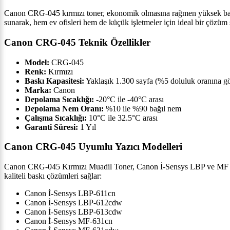
Canon CRG-045 kırmızı toner, ekonomik olmasına rağmen yüksek baskı 
sunarak, hem ev ofisleri hem de küçük işletmeler için ideal bir çözüm s
Canon CRG-045 Teknik Özellikler
Model:
CRG-045
Renk:
Kırmızı
Baskı Kapasitesi:
Yaklaşık 1.300 sayfa (%5 doluluk oranına g
Marka:
Canon
Depolama Sıcaklığı:
-20°C ile -40°C arası
Depolama Nem Oranı:
%10 ile %90 bağıl nem
Çalışma Sıcaklığı:
10°C ile 32.5°C arası
Garanti Süresi:
1 Yıl
Canon CRG-045 Uyumlu Yazıcı Modelleri
Canon CRG-045 Kırmızı Muadil Toner, Canon İ-Sensys LBP ve MF serisi 
kaliteli baskı çözümleri sağlar:
Canon İ-Sensys LBP-611cn
Canon İ-Sensys LBP-612cdw
Canon İ-Sensys LBP-613cdw
Canon İ-Sensys MF-631cn