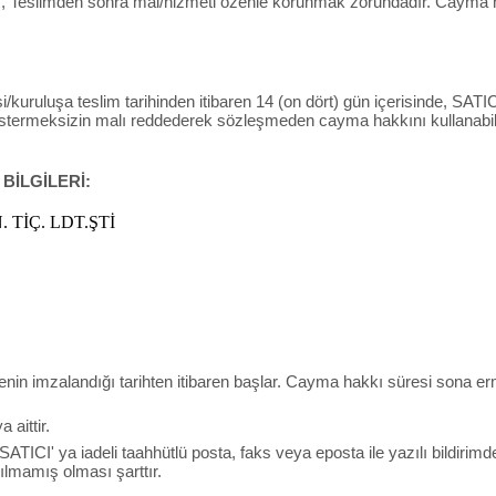
 , Teslimden sonra mal/hizmeti özenle korunmak zorundadır. Cayma ha
/kuruluşa teslim tarihinden itibaren 14 (on dört) gün içerisinde, SATICI’
östermeksizin malı reddederek sözleşmeden cayma hakkını kullanabili
 BİLGİLERİ:
 TİÇ. LDT.ŞTİ
menin imzalandığı tarihten itibaren başlar. Cayma hakkı süresi sona e
aittir.
 SATICI' ya iadeli taahhütlü posta, faks veya eposta ile yazılı bild
lmamış olması şarttır.