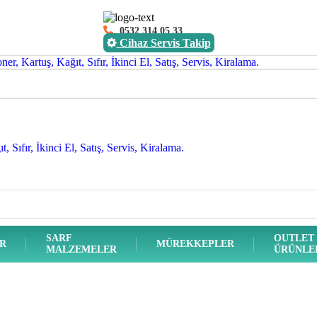
0532 314 05 33
Cihaz Servis Takip
SARF
OUTLET
ER
MÜREKKEPLER
MALZEMELER
ÜRÜNLE