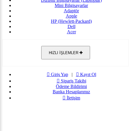
Dizüstü Bilgisayarlar (Laptoplar)
Mini Bilgisayarlar
Adaptör
Apple
HP (Hewlett-Packard)
Dell
Acer
HIZLI İŞLEMLER
Giriş Yap
|
Kayıt Ol
Sipariş Takibi
Ödeme Bildirimi
Banka Hesaplarımız
İletişim