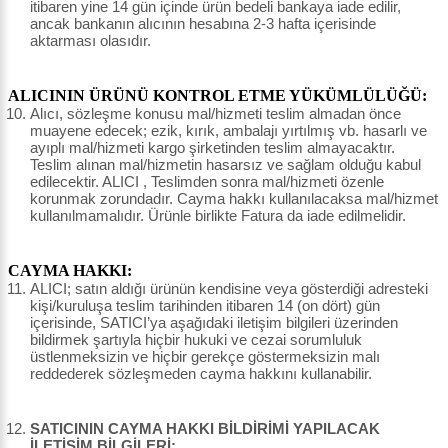
itibaren yine 14 gün içinde ürün bedeli bankaya iade edilir,
ancak bankanın alıcının hesabına 2-3 hafta içerisinde
aktarması olasıdır.
ALICININ ÜRÜNÜ KONTROL ETME YÜKÜMLÜLÜĞÜ:
Alıcı, sözleşme konusu mal/hizmeti teslim almadan önce
muayene edecek; ezik, kırık, ambalajı yırtılmış vb. hasarlı ve
ayıplı mal/hizmeti kargo şirketinden teslim almayacaktır.
Teslim alınan mal/hizmetin hasarsız ve sağlam olduğu kabul
edilecektir. ALICI , Teslimden sonra mal/hizmeti özenle
korunmak zorundadır. Cayma hakkı kullanılacaksa mal/hizmet
kullanılmamalıdır. Ürünle birlikte Fatura da iade edilmelidir.
CAYMA HAKKI:
ALICI; satın aldığı ürünün kendisine veya gösterdiği adresteki
kişi/kuruluşa teslim tarihinden itibaren 14 (on dört) gün
içerisinde, SATICI’ya aşağıdaki iletişim bilgileri üzerinden
bildirmek şartıyla hiçbir hukuki ve cezai sorumluluk
üstlenmeksizin ve hiçbir gerekçe göstermeksizin malı
reddederek sözleşmeden cayma hakkını kullanabilir.
SATICININ CAYMA HAKKI BİLDİRİMİ YAPILACAK
İLETİŞİM BİLGİLERİ: