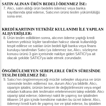
SATIN ALINAN ÜRÜN BEDELİ ÖDENMEZ İSE:
Alıcı, satın aldığı ürün bedelini ödemez veya banka
kayıtlarında iptal ederse, Satıcının ürünü teslim yükümlülüğü
sona erer.
KREDİ KARTININ YETKİSİZ KULLANIMI İLE YAPILAN
ALIŞVERİŞLER:
Ürün teslim edildikten sonra, alıcının ödeme yaptığı kredi
kartının yetkisiz kişiler tarafından haksız olarak kullanıldığı
tespit edilirse ve satılan ürün bedeli ilgili banka veya finans
kuruluşu tarafından Satıcı'ya ödenmez ise, Alıcı, sözleşme
konusu ürünü 3 gün içerisinde nakliye gideri SATICI’ya ait
olacak şekilde SATICI’ya iade etmek zorundadır.
ÖNGÖRÜLEMEYEN SEBEPLERLE ÜRÜN SÜRESİNDE
TESLİM EDİLEMEZ İSE:
Satıcı’nın öngöremeyeceği mücbir sebepler oluşursa ve ürün
süresinde teslim edilemez ise, durum Alıcı’ya bildirilir. Alıcı,
siparişin iptalini, ürünün benzeri ile değiştirilmesini veya engel
ortadan kalkana dek teslimatın ertelenmesini talep edebilir. Alıcı
siparişi iptal ederse; ödemeyi nakit ile yapmış ise iptalinden
itibaren 14 gün içinde kendisine nakden bu ücret ödenir. Alıcı,
ödemeyi kredi kartı ile yapmış ise ve iptal ederse, bu iptalden