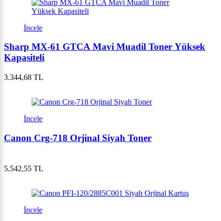
İncele
Sharp MX-61 GTCA Mavi Muadil Toner Yüksek
Kapasiteli
3.344,68 TL
İncele
Canon Crg-718 Orjinal Siyah Toner
5.542,55 TL
İncele