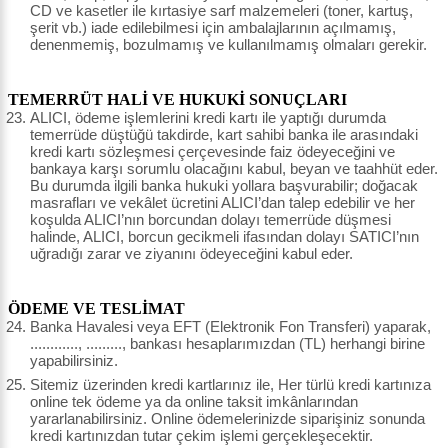
CD ve kasetler ile kırtasiye sarf malzemeleri (toner, kartuş,
şerit vb.) iade edilebilmesi için ambalajlarının açılmamış,
denenmemiş, bozulmamış ve kullanılmamış olmaları gerekir.
TEMERRÜT HALİ VE HUKUKİ SONUÇLARI
ALICI, ödeme işlemlerini kredi kartı ile yaptığı durumda
temerrüde düştüğü takdirde, kart sahibi banka ile arasındaki
kredi kartı sözleşmesi çerçevesinde faiz ödeyeceğini ve
bankaya karşı sorumlu olacağını kabul, beyan ve taahhüt eder.
Bu durumda ilgili banka hukuki yollara başvurabilir; doğacak
masrafları ve vekâlet ücretini ALICI’dan talep edebilir ve her
koşulda ALICI’nın borcundan dolayı temerrüde düşmesi
halinde, ALICI, borcun gecikmeli ifasından dolayı SATICI’nın
uğradığı zarar ve ziyanını ödeyeceğini kabul eder.
ÖDEME VE TESLİMAT
Banka Havalesi veya EFT (Elektronik Fon Transferi) yaparak,
............, ........., bankası hesaplarımızdan (TL) herhangi birine
yapabilirsiniz.
Sitemiz üzerinden kredi kartlarınız ile, Her türlü kredi kartınıza
online tek ödeme ya da online taksit imkânlarından
yararlanabilirsiniz. Online ödemelerinizde siparişiniz sonunda
kredi kartınızdan tutar çekim işlemi gerçekleşecektir.