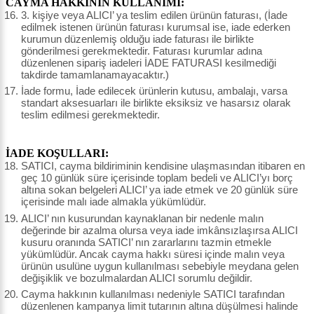
CAYMA HAKKININ KULLANIMI:
3. kişiye veya ALICI’ ya teslim edilen ürünün faturası, (İade
edilmek istenen ürünün faturası kurumsal ise, iade ederken
kurumun düzenlemiş olduğu iade faturası ile birlikte
gönderilmesi gerekmektedir. Faturası kurumlar adına
düzenlenen sipariş iadeleri İADE FATURASI kesilmediği
takdirde tamamlanamayacaktır.)
İade formu, İade edilecek ürünlerin kutusu, ambalajı, varsa
standart aksesuarları ile birlikte eksiksiz ve hasarsız olarak
teslim edilmesi gerekmektedir.
İADE KOŞULLARI:
SATICI, cayma bildiriminin kendisine ulaşmasından itibaren en
geç 10 günlük süre içerisinde toplam bedeli ve ALICI’yı borç
altına sokan belgeleri ALICI’ ya iade etmek ve 20 günlük süre
içerisinde malı iade almakla yükümlüdür.
ALICI’ nın kusurundan kaynaklanan bir nedenle malın
değerinde bir azalma olursa veya iade imkânsızlaşırsa ALICI
kusuru oranında SATICI’ nın zararlarını tazmin etmekle
yükümlüdür. Ancak cayma hakkı süresi içinde malın veya
ürünün usulüne uygun kullanılması sebebiyle meydana gelen
değişiklik ve bozulmalardan ALICI sorumlu değildir.
Cayma hakkının kullanılması nedeniyle SATICI tarafından
düzenlenen kampanya limit tutarının altına düşülmesi halinde