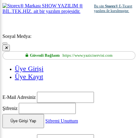
Bu site
Storex
® E-Ticaret
yazılımı ile kurulmuştur.
Sosyal Medya:
Güvenli Bağlantı
https://www.yaziciservisi.com
Üye Girişi
Üye Kayıt
E-Mail Adresiniz
Şifreniz
Şifremi Unuttum
Üye Girişi Yap