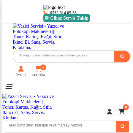
0532 314 05 33
Cihaz Servis Takip
0
ÜYELİK
SEPETİM
Toggle mobile menu
0