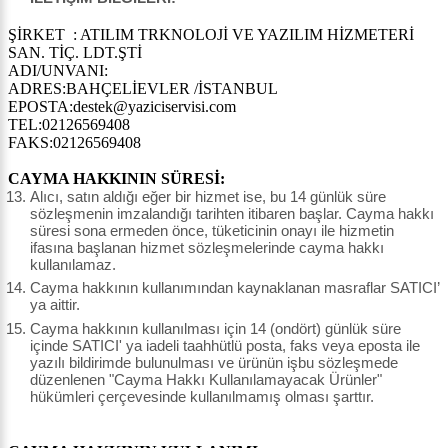
ŞİRKET : ATILIM TRKNOLOJİ VE YAZILIM HİZMETERİ
SAN. TİÇ. LDT.ŞTİ
ADI/UNVANI:
ADRES:BAHÇELİEVLER /İSTANBUL
EPOSTA:destek@yaziciservisi.com
TEL:02126569408
FAKS:02126569408
CAYMA HAKKININ SÜRESİ:
Alıcı, satın aldığı eğer bir hizmet ise, bu 14 günlük süre
sözleşmenin imzalandığı tarihten itibaren başlar. Cayma hakkı
süresi sona ermeden önce, tüketicinin onayı ile hizmetin
ifasına başlanan hizmet sözleşmelerinde cayma hakkı
kullanılamaz.
Cayma hakkının kullanımından kaynaklanan masraflar SATICI’
ya aittir.
Cayma hakkının kullanılması için 14 (ondört) günlük süre
içinde SATICI' ya iadeli taahhütlü posta, faks veya eposta ile
yazılı bildirimde bulunulması ve ürünün işbu sözleşmede
düzenlenen "Cayma Hakkı Kullanılamayacak Ürünler"
hükümleri çerçevesinde kullanılmamış olması şarttır.