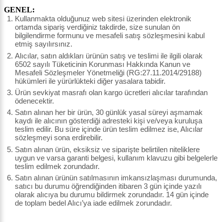
GENEL:
Kullanmakta olduğunuz web sitesi üzerinden elektronik
ortamda sipariş verdiğiniz takdirde, size sunulan ön
bilgilendirme formunu ve mesafeli satış sözleşmesini kabul
etmiş sayılırsınız.
Alıcılar, satın aldıkları ürünün satış ve teslimi ile ilgili olarak
6502 sayılı Tüketicinin Korunması Hakkında Kanun ve
Mesafeli Sözleşmeler Yönetmeliği (RG:27.11.2014/29188)
hükümleri ile yürürlükteki diğer yasalara tabidir.
Ürün sevkiyat masrafı olan kargo ücretleri alıcılar tarafından
ödenecektir.
Satın alınan her bir ürün, 30 günlük yasal süreyi aşmamak
kaydı ile alıcının gösterdiği adresteki kişi ve/veya kuruluşa
teslim edilir. Bu süre içinde ürün teslim edilmez ise, Alıcılar
sözleşmeyi sona erdirebilir.
Satın alınan ürün, eksiksiz ve siparişte belirtilen niteliklere
uygun ve varsa garanti belgesi, kullanım klavuzu gibi belgelerle
teslim edilmek zorundadır.
Satın alınan ürünün satılmasının imkansızlaşması durumunda,
satıcı bu durumu öğrendiğinden itibaren 3 gün içinde yazılı
olarak alıcıya bu durumu bildirmek zorundadır. 14 gün içinde
de toplam bedel Alıcı’ya iade edilmek zorundadır.