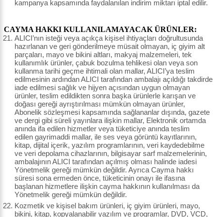
kampanya kapsamında faydalanılan indirim miktarı iptal edilir.
CAYMA HAKKI KULLANILAMAYACAK ÜRÜNLER:
ALICI’nın isteği veya açıkça kişisel ihtiyaçları doğrultusunda
hazırlanan ve geri gönderilmeye müsait olmayan, iç giyim alt
parçaları, mayo ve bikini altları, makyaj malzemeleri, tek
kullanımlık ürünler, çabuk bozulma tehlikesi olan veya son
kullanma tarihi geçme ihtimali olan mallar, ALICI’ya teslim
edilmesinin ardından ALICI tarafından ambalajı açıldığı takdirde
iade edilmesi sağlık ve hijyen açısından uygun olmayan
ürünler, teslim edildikten sonra başka ürünlerle karışan ve
doğası gereği ayrıştırılması mümkün olmayan ürünler,
Abonelik sözleşmesi kapsamında sağlananlar dışında, gazete
ve dergi gibi süreli yayınlara ilişkin mallar, Elektronik ortamda
anında ifa edilen hizmetler veya tüketiciye anında teslim
edilen gayrimaddi mallar, ile ses veya görüntü kayıtlarının,
kitap, dijital içerik, yazılım programlarının, veri kaydedebilme
ve veri depolama cihazlarının, bilgisayar sarf malzemelerinin,
ambalajının ALICI tarafından açılmış olması halinde iadesi
Yönetmelik gereği mümkün değildir. Ayrıca Cayma hakkı
süresi sona ermeden önce, tüketicinin onayı ile ifasına
başlanan hizmetlere ilişkin cayma hakkının kullanılması da
Yönetmelik gereği mümkün değildir.
Kozmetik ve kişisel bakım ürünleri, iç giyim ürünleri, mayo,
bikini, kitap, kopyalanabilir yazılım ve programlar, DVD, VCD,