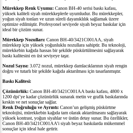
Mürekkep Renk Uyumu:
Canon BH-40 serisi baskı kafası,
yüksek kaliteli siyah mürekkeplerle uyumludur. Bu mürekkepler,
yoğun siyah tonları ve uzun süreli dayanıklılık sağlamak üzere
optimize edilmiştir. Profesyonel seviyede siyah beyaz baskılar için
ideal bir çözüm sunar.
Mürekkep Nozulları:
Canon BH-40/3421C001AA, siyah
mürekkep için yüksek yoğunluklu nozullara sahiptir. Bu teknoloji,
mürekkebin kağıda hassas bir şekilde püskürtülmesini sağlayarak
baskı kalitesini en üst seviyeye taşır.
Nozul Sayısı:
3.072 nozul, mürekkep damlacıklarının siyah rengin
doğru ve tutarlı bir şekilde kağıda aktarılması için tasarlanmıştır.
Baskı Kalitesi:
Çözünürlük:
Canon BH-40/3421C001AA baskı kafası, 4800 x
1200 dpi’ye kadar çözünürlük sunarak metin ve grafik baskılarında
keskin ve net sonuçlar sağlar.
Renk Doğruluğu ve Ayrıntı:
Canon’un gelişmiş püskürtme
teknolojisi, mürekkebin kağıda tam olarak aktarılmasını sağlayarak
yüksek kontrast, yoğun siyahlar ve üstün detay sunar. Bu özellikler,
Canon BH-40/3421C001AA’i siyah beyaz baskılarda mükemmel
sonuçlar için ideal hale getirir.