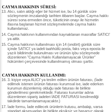
CAYMA HAKKININ SÜRESİ:
Alıcı, satın aldığı eğer bir hizmet ise, bu 14 günlük süre
sözleşmenin imzalandığı tarihten itibaren başlar. Cayma hakkı
süresi sona ermeden önce, tüketicinin onayı ile hizmetin
ifasına başlanan hizmet sözleşmelerinde cayma hakkı
kullanılamaz.
Cayma hakkının kullanımından kaynaklanan masraflar SATICI’
ya aittir.
Cayma hakkının kullanılması için 14 (ondört) günlük süre
içinde SATICI' ya iadeli taahhütlü posta, faks veya eposta ile
yazılı bildirimde bulunulması ve ürünün işbu sözleşmede
düzenlenen "Cayma Hakkı Kullanılamayacak Ürünler"
hükümleri çerçevesinde kullanılmamış olması şarttır.
CAYMA HAKKININ KULLANIMI:
3. kişiye veya ALICI’ ya teslim edilen ürünün faturası, (İade
edilmek istenen ürünün faturası kurumsal ise, iade ederken
kurumun düzenlemiş olduğu iade faturası ile birlikte
gönderilmesi gerekmektedir. Faturası kurumlar adına
düzenlenen sipariş iadeleri İADE FATURASI kesilmediği
takdirde tamamlanamayacaktır.)
İade formu, İade edilecek ürünlerin kutusu, ambalajı, varsa
standart aksesuarları ile birlikte eksiksiz ve hasarsız olarak