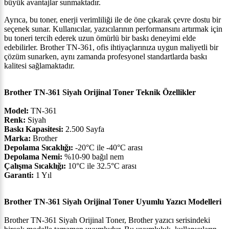
büyük avantajlar sunmaktadır.
Ayrıca, bu toner, enerji verimliliği ile de öne çıkarak çevre dostu bir
seçenek sunar. Kullanıcılar, yazıcılarının performansını artırmak için
bu toneri tercih ederek uzun ömürlü bir baskı deneyimi elde
edebilirler. Brother TN-361, ofis ihtiyaçlarınıza uygun maliyetli bir
çözüm sunarken, aynı zamanda profesyonel standartlarda baskı
kalitesi sağlamaktadır.
Brother TN-361 Siyah Orijinal Toner Teknik Özellikler
Model:
TN-361
Renk:
Siyah
Baskı Kapasitesi:
2.500 Sayfa
Marka:
Brother
Depolama Sıcaklığı:
-20°C ile -40°C arası
Depolama Nemi:
%10-90 bağıl nem
Çalışma Sıcaklığı:
10°C ile 32.5°C arası
Garanti:
1 Yıl
Brother TN-361 Siyah Orijinal Toner Uyumlu Yazıcı Modelleri
Brother TN-361 Siyah Orijinal Toner, Brother yazıcı serisindeki