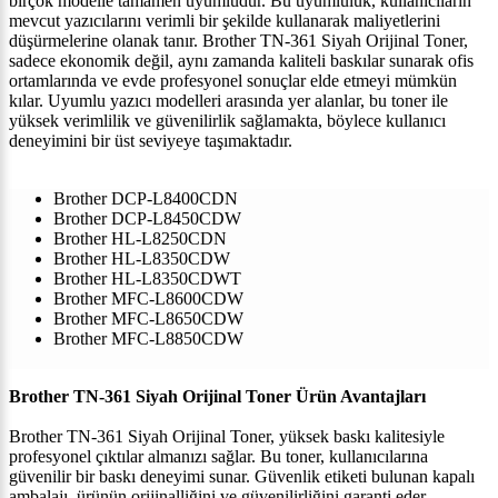
birçok modelle tamamen uyumludur. Bu uyumluluk, kullanıcıların
mevcut yazıcılarını verimli bir şekilde kullanarak maliyetlerini
düşürmelerine olanak tanır. Brother TN-361 Siyah Orijinal Toner,
sadece ekonomik değil, aynı zamanda kaliteli baskılar sunarak ofis
ortamlarında ve evde profesyonel sonuçlar elde etmeyi mümkün
kılar. Uyumlu yazıcı modelleri arasında yer alanlar, bu toner ile
yüksek verimlilik ve güvenilirlik sağlamakta, böylece kullanıcı
deneyimini bir üst seviyeye taşımaktadır.
Brother DCP-L8400CDN
Brother DCP-L8450CDW
Brother HL-L8250CDN
Brother HL-L8350CDW
Brother HL-L8350CDWT
Brother MFC-L8600CDW
Brother MFC-L8650CDW
Brother MFC-L8850CDW
Brother TN-361 Siyah Orijinal Toner Ürün Avantajları
Brother TN-361 Siyah Orijinal Toner, yüksek baskı kalitesiyle
profesyonel çıktılar almanızı sağlar. Bu toner, kullanıcılarına
güvenilir bir baskı deneyimi sunar. Güvenlik etiketi bulunan kapalı
ambalajı, ürünün orijinalliğini ve güvenilirliğini garanti eder.