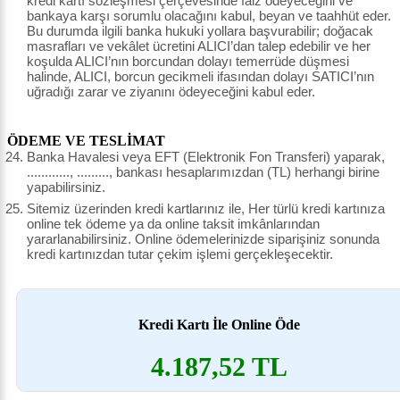
kredi kartı sözleşmesi çerçevesinde faiz ödeyeceğini ve
bankaya karşı sorumlu olacağını kabul, beyan ve taahhüt eder.
Bu durumda ilgili banka hukuki yollara başvurabilir; doğacak
masrafları ve vekâlet ücretini ALICI’dan talep edebilir ve her
koşulda ALICI’nın borcundan dolayı temerrüde düşmesi
halinde, ALICI, borcun gecikmeli ifasından dolayı SATICI’nın
uğradığı zarar ve ziyanını ödeyeceğini kabul eder.
ÖDEME VE TESLİMAT
Banka Havalesi veya EFT (Elektronik Fon Transferi) yaparak,
............, ........., bankası hesaplarımızdan (TL) herhangi birine
yapabilirsiniz.
Sitemiz üzerinden kredi kartlarınız ile, Her türlü kredi kartınıza
online tek ödeme ya da online taksit imkânlarından
yararlanabilirsiniz. Online ödemelerinizde siparişiniz sonunda
kredi kartınızdan tutar çekim işlemi gerçekleşecektir.
Kredi Kartı İle Online Öde
4.187,52 TL