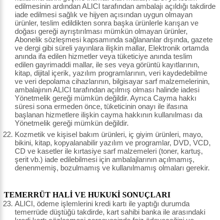
edilmesinin ardından ALICI tarafından ambalajı açıldığı takdirde
iade edilmesi sağlık ve hijyen açısından uygun olmayan
ürünler, teslim edildikten sonra başka ürünlerle karışan ve
doğası gereği ayrıştırılması mümkün olmayan ürünler,
Abonelik sözleşmesi kapsamında sağlananlar dışında, gazete
ve dergi gibi süreli yayınlara ilişkin mallar, Elektronik ortamda
anında ifa edilen hizmetler veya tüketiciye anında teslim
edilen gayrimaddi mallar, ile ses veya görüntü kayıtlarının,
kitap, dijital içerik, yazılım programlarının, veri kaydedebilme
ve veri depolama cihazlarının, bilgisayar sarf malzemelerinin,
ambalajının ALICI tarafından açılmış olması halinde iadesi
Yönetmelik gereği mümkün değildir. Ayrıca Cayma hakkı
süresi sona ermeden önce, tüketicinin onayı ile ifasına
başlanan hizmetlere ilişkin cayma hakkının kullanılması da
Yönetmelik gereği mümkün değildir.
Kozmetik ve kişisel bakım ürünleri, iç giyim ürünleri, mayo,
bikini, kitap, kopyalanabilir yazılım ve programlar, DVD, VCD,
CD ve kasetler ile kırtasiye sarf malzemeleri (toner, kartuş,
şerit vb.) iade edilebilmesi için ambalajlarının açılmamış,
denenmemiş, bozulmamış ve kullanılmamış olmaları gerekir.
TEMERRÜT HALİ VE HUKUKİ SONUÇLARI
ALICI, ödeme işlemlerini kredi kartı ile yaptığı durumda
temerrüde düştüğü takdirde, kart sahibi banka ile arasındaki