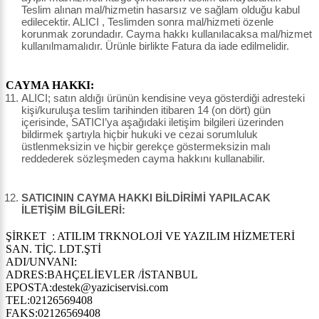
Teslim alınan mal/hizmetin hasarsız ve sağlam olduğu kabul
edilecektir. ALICI , Teslimden sonra mal/hizmeti özenle
korunmak zorundadır. Cayma hakkı kullanılacaksa mal/hizmet
kullanılmamalıdır. Ürünle birlikte Fatura da iade edilmelidir.
CAYMA HAKKI:
ALICI; satın aldığı ürünün kendisine veya gösterdiği adresteki
kişi/kuruluşa teslim tarihinden itibaren 14 (on dört) gün
içerisinde, SATICI’ya aşağıdaki iletişim bilgileri üzerinden
bildirmek şartıyla hiçbir hukuki ve cezai sorumluluk
üstlenmeksizin ve hiçbir gerekçe göstermeksizin malı
reddederek sözleşmeden cayma hakkını kullanabilir.
SATICININ CAYMA HAKKI BİLDİRİMİ YAPILACAK
İLETİŞİM BİLGİLERİ:
ŞİRKET : ATILIM TRKNOLOJİ VE YAZILIM HİZMETERİ
SAN. TİÇ. LDT.ŞTİ
ADI/UNVANI:
ADRES:BAHÇELİEVLER /İSTANBUL
EPOSTA:destek@yaziciservisi.com
TEL:02126569408
FAKS:02126569408