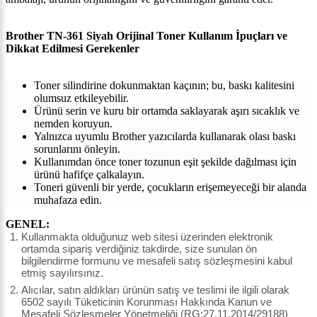
Brother TN-361 Siyah Orijinal Toner Kullanım İpuçları ve
Dikkat Edilmesi Gerekenler
Toner silindirine dokunmaktan kaçının; bu, baskı kalitesini
olumsuz etkileyebilir.
Ürünü serin ve kuru bir ortamda saklayarak aşırı sıcaklık ve
nemden koruyun.
Yalnızca uyumlu Brother yazıcılarda kullanarak olası baskı
sorunlarını önleyin.
Kullanımdan önce toner tozunun eşit şekilde dağılması için
ürünü hafifçe çalkalayın.
Toneri güvenli bir yerde, çocukların erişemeyeceği bir alanda
muhafaza edin.
GENEL:
Kullanmakta olduğunuz web sitesi üzerinden elektronik
ortamda sipariş verdiğiniz takdirde, size sunulan ön
bilgilendirme formunu ve mesafeli satış sözleşmesini kabul
etmiş sayılırsınız.
Alıcılar, satın aldıkları ürünün satış ve teslimi ile ilgili olarak
6502 sayılı Tüketicinin Korunması Hakkında Kanun ve
Mesafeli Sözleşmeler Yönetmeliği (RG:27.11.2014/29188)