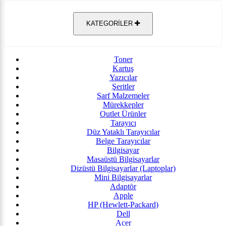
KATEGORİLER
Toner
Kartuş
Yazıcılar
Şeritler
Sarf Malzemeler
Mürekkepler
Outlet Ürünler
Tarayıcı
Düz Yataklı Tarayıcılar
Belge Tarayıcılar
Bilgisayar
Masaüstü Bilgisayarlar
Dizüstü Bilgisayarlar (Laptoplar)
Mini Bilgisayarlar
Adaptör
Apple
HP (Hewlett-Packard)
Dell
Acer