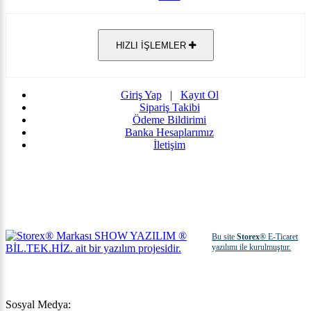
HIZLI İŞLEMLER
Giriş Yap
|
Kayıt Ol
Sipariş Takibi
Ödeme Bildirimi
Banka Hesaplarımız
İletişim
Bu site
Storex
® E-Ticaret
yazılımı ile kurulmuştur.
Sosyal Medya: