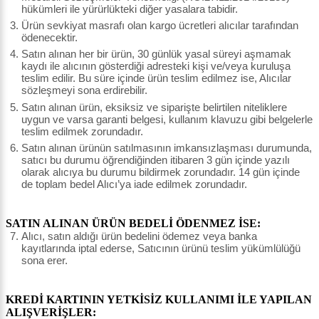
hükümleri ile yürürlükteki diğer yasalara tabidir.
Ürün sevkiyat masrafı olan kargo ücretleri alıcılar tarafından
ödenecektir.
Satın alınan her bir ürün, 30 günlük yasal süreyi aşmamak
kaydı ile alıcının gösterdiği adresteki kişi ve/veya kuruluşa
teslim edilir. Bu süre içinde ürün teslim edilmez ise, Alıcılar
sözleşmeyi sona erdirebilir.
Satın alınan ürün, eksiksiz ve siparişte belirtilen niteliklere
uygun ve varsa garanti belgesi, kullanım klavuzu gibi belgelerle
teslim edilmek zorundadır.
Satın alınan ürünün satılmasının imkansızlaşması durumunda,
satıcı bu durumu öğrendiğinden itibaren 3 gün içinde yazılı
olarak alıcıya bu durumu bildirmek zorundadır. 14 gün içinde
de toplam bedel Alıcı’ya iade edilmek zorundadır.
SATIN ALINAN ÜRÜN BEDELİ ÖDENMEZ İSE:
Alıcı, satın aldığı ürün bedelini ödemez veya banka
kayıtlarında iptal ederse, Satıcının ürünü teslim yükümlülüğü
sona erer.
KREDİ KARTININ YETKİSİZ KULLANIMI İLE YAPILAN
ALIŞVERİŞLER: