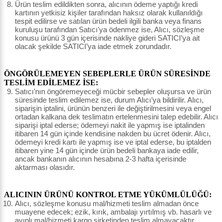
Ürün teslim edildikten sonra, alıcının ödeme yaptığı kredi
kartının yetkisiz kişiler tarafından haksız olarak kullanıldığı
tespit edilirse ve satılan ürün bedeli ilgili banka veya finans
kuruluşu tarafından Satıcı'ya ödenmez ise, Alıcı, sözleşme
konusu ürünü 3 gün içerisinde nakliye gideri SATICI’ya ait
olacak şekilde SATICI’ya iade etmek zorundadır.
ÖNGÖRÜLEMEYEN SEBEPLERLE ÜRÜN SÜRESİNDE
TESLİM EDİLEMEZ İSE:
Satıcı’nın öngöremeyeceği mücbir sebepler oluşursa ve ürün
süresinde teslim edilemez ise, durum Alıcı’ya bildirilir. Alıcı,
siparişin iptalini, ürünün benzeri ile değiştirilmesini veya engel
ortadan kalkana dek teslimatın ertelenmesini talep edebilir. Alıcı
siparişi iptal ederse; ödemeyi nakit ile yapmış ise iptalinden
itibaren 14 gün içinde kendisine nakden bu ücret ödenir. Alıcı,
ödemeyi kredi kartı ile yapmış ise ve iptal ederse, bu iptalden
itibaren yine 14 gün içinde ürün bedeli bankaya iade edilir,
ancak bankanın alıcının hesabına 2-3 hafta içerisinde
aktarması olasıdır.
ALICININ ÜRÜNÜ KONTROL ETME YÜKÜMLÜLÜĞÜ:
Alıcı, sözleşme konusu mal/hizmeti teslim almadan önce
muayene edecek; ezik, kırık, ambalajı yırtılmış vb. hasarlı ve
ayıplı mal/hizmeti kargo şirketinden teslim almayacaktır.