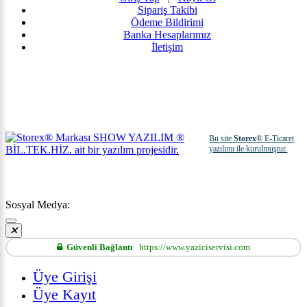
Sipariş Takibi
Ödeme Bildirimi
Banka Hesaplarımız
İletişim
Bu site
Storex
® E-Ticaret
yazılımı ile kurulmuştur.
Sosyal Medya:
Güvenli Bağlantı
https://www.yaziciservisi.com
Üye Girişi
Üye Kayıt