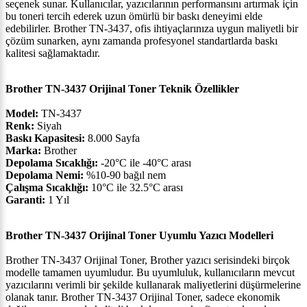
seçenek sunar. Kullanıcılar, yazıcılarının performansını artırmak için
bu toneri tercih ederek uzun ömürlü bir baskı deneyimi elde
edebilirler. Brother TN-3437, ofis ihtiyaçlarınıza uygun maliyetli bir
çözüm sunarken, aynı zamanda profesyonel standartlarda baskı
kalitesi sağlamaktadır.
Brother TN-3437 Orijinal Toner Teknik Özellikler
Model:
TN-3437
Renk:
Siyah
Baskı Kapasitesi:
8.000 Sayfa
Marka:
Brother
Depolama Sıcaklığı:
-20°C ile -40°C arası
Depolama Nemi:
%10-90 bağıl nem
Çalışma Sıcaklığı:
10°C ile 32.5°C arası
Garanti:
1 Yıl
Brother TN-3437 Orijinal Toner Uyumlu Yazıcı Modelleri
Brother TN-3437 Orijinal Toner, Brother yazıcı serisindeki birçok
modelle tamamen uyumludur. Bu uyumluluk, kullanıcıların mevcut
yazıcılarını verimli bir şekilde kullanarak maliyetlerini düşürmelerine
olanak tanır. Brother TN-3437 Orijinal Toner, sadece ekonomik