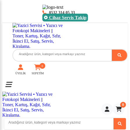
0532 314 05 33
Cihaz Servis Takip
0
ÜYELİK
SEPETİM
Toggle mobile menu
0