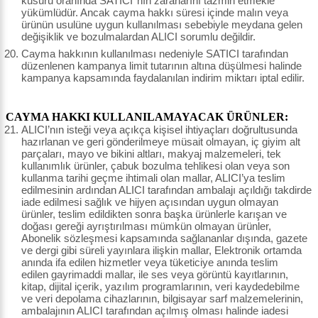
kusuru oranında SATICI’ nın zararlarını tazmin etmekle
yükümlüdür. Ancak cayma hakkı süresi içinde malın veya
ürünün usulüne uygun kullanılması sebebiyle meydana gelen
değişiklik ve bozulmalardan ALICI sorumlu değildir.
Cayma hakkının kullanılması nedeniyle SATICI tarafından
düzenlenen kampanya limit tutarının altına düşülmesi halinde
kampanya kapsamında faydalanılan indirim miktarı iptal edilir.
CAYMA HAKKI KULLANILAMAYACAK ÜRÜNLER:
ALICI’nın isteği veya açıkça kişisel ihtiyaçları doğrultusunda
hazırlanan ve geri gönderilmeye müsait olmayan, iç giyim alt
parçaları, mayo ve bikini altları, makyaj malzemeleri, tek
kullanımlık ürünler, çabuk bozulma tehlikesi olan veya son
kullanma tarihi geçme ihtimali olan mallar, ALICI’ya teslim
edilmesinin ardından ALICI tarafından ambalajı açıldığı takdirde
iade edilmesi sağlık ve hijyen açısından uygun olmayan
ürünler, teslim edildikten sonra başka ürünlerle karışan ve
doğası gereği ayrıştırılması mümkün olmayan ürünler,
Abonelik sözleşmesi kapsamında sağlananlar dışında, gazete
ve dergi gibi süreli yayınlara ilişkin mallar, Elektronik ortamda
anında ifa edilen hizmetler veya tüketiciye anında teslim
edilen gayrimaddi mallar, ile ses veya görüntü kayıtlarının,
kitap, dijital içerik, yazılım programlarının, veri kaydedebilme
ve veri depolama cihazlarının, bilgisayar sarf malzemelerinin,
ambalajının ALICI tarafından açılmış olması halinde iadesi