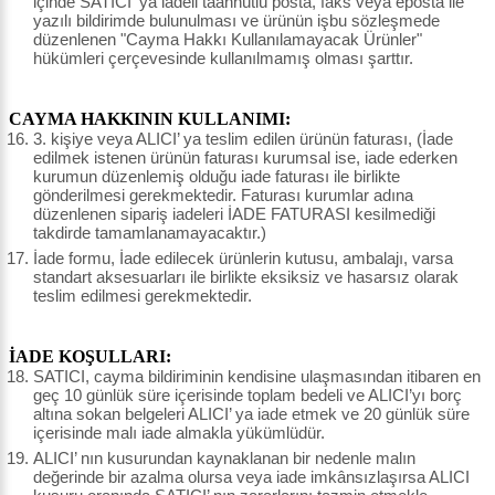
içinde SATICI' ya iadeli taahhütlü posta, faks veya eposta ile
yazılı bildirimde bulunulması ve ürünün işbu sözleşmede
düzenlenen "Cayma Hakkı Kullanılamayacak Ürünler"
hükümleri çerçevesinde kullanılmamış olması şarttır.
CAYMA HAKKININ KULLANIMI:
3. kişiye veya ALICI’ ya teslim edilen ürünün faturası, (İade
edilmek istenen ürünün faturası kurumsal ise, iade ederken
kurumun düzenlemiş olduğu iade faturası ile birlikte
gönderilmesi gerekmektedir. Faturası kurumlar adına
düzenlenen sipariş iadeleri İADE FATURASI kesilmediği
takdirde tamamlanamayacaktır.)
İade formu, İade edilecek ürünlerin kutusu, ambalajı, varsa
standart aksesuarları ile birlikte eksiksiz ve hasarsız olarak
teslim edilmesi gerekmektedir.
İADE KOŞULLARI:
SATICI, cayma bildiriminin kendisine ulaşmasından itibaren en
geç 10 günlük süre içerisinde toplam bedeli ve ALICI’yı borç
altına sokan belgeleri ALICI’ ya iade etmek ve 20 günlük süre
içerisinde malı iade almakla yükümlüdür.
ALICI’ nın kusurundan kaynaklanan bir nedenle malın
değerinde bir azalma olursa veya iade imkânsızlaşırsa ALICI