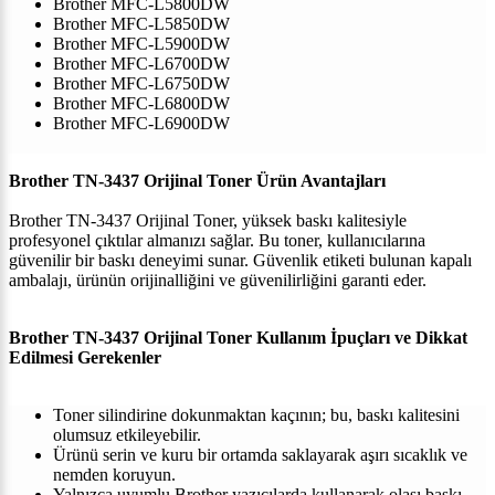
Brother MFC-L5800DW
Brother MFC-L5850DW
Brother MFC-L5900DW
Brother MFC-L6700DW
Brother MFC-L6750DW
Brother MFC-L6800DW
Brother MFC-L6900DW
Brother TN-3437 Orijinal Toner Ürün Avantajları
Brother TN-3437 Orijinal Toner, yüksek baskı kalitesiyle
profesyonel çıktılar almanızı sağlar. Bu toner, kullanıcılarına
güvenilir bir baskı deneyimi sunar. Güvenlik etiketi bulunan kapalı
ambalajı, ürünün orijinalliğini ve güvenilirliğini garanti eder.
Brother TN-3437 Orijinal Toner Kullanım İpuçları ve Dikkat
Edilmesi Gerekenler
Toner silindirine dokunmaktan kaçının; bu, baskı kalitesini
olumsuz etkileyebilir.
Ürünü serin ve kuru bir ortamda saklayarak aşırı sıcaklık ve
nemden koruyun.
Yalnızca uyumlu Brother yazıcılarda kullanarak olası baskı