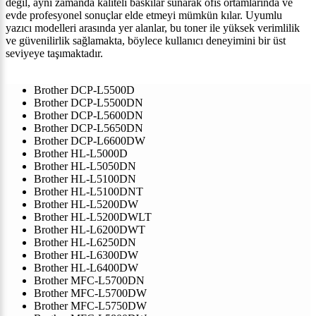
değil, aynı zamanda kaliteli baskılar sunarak ofis ortamlarında ve
evde profesyonel sonuçlar elde etmeyi mümkün kılar. Uyumlu
yazıcı modelleri arasında yer alanlar, bu toner ile yüksek verimlilik
ve güvenilirlik sağlamakta, böylece kullanıcı deneyimini bir üst
seviyeye taşımaktadır.
Brother DCP-L5500D
Brother DCP-L5500DN
Brother DCP-L5600DN
Brother DCP-L5650DN
Brother DCP-L6600DW
Brother HL-L5000D
Brother HL-L5050DN
Brother HL-L5100DN
Brother HL-L5100DNT
Brother HL-L5200DW
Brother HL-L5200DWLT
Brother HL-L6200DWT
Brother HL-L6250DN
Brother HL-L6300DW
Brother HL-L6400DW
Brother MFC-L5700DN
Brother MFC-L5700DW
Brother MFC-L5750DW