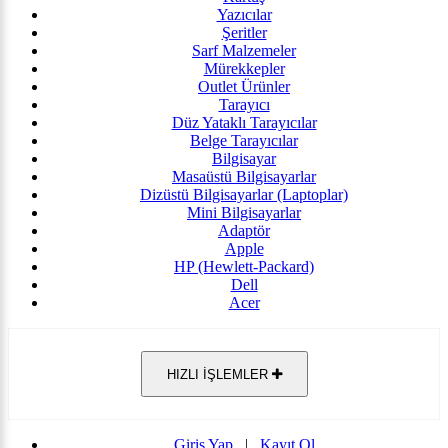
Yazıcılar
Şeritler
Sarf Malzemeler
Mürekkepler
Outlet Ürünler
Tarayıcı
Düz Yataklı Tarayıcılar
Belge Tarayıcılar
Bilgisayar
Masaüstü Bilgisayarlar
Dizüstü Bilgisayarlar (Laptoplar)
Mini Bilgisayarlar
Adaptör
Apple
HP (Hewlett-Packard)
Dell
Acer
HIZLI İŞLEMLER
Giriş Yap
|
Kayıt Ol