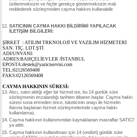
üstlenmeksizin ve hiçbir gerekçe göstermeksizin malı
reddederek sözleşmeden cayma hakkını kullanabilir.
SATICININ CAYMA HAKKI BİLDİRİMİ YAPILACAK
İLETİŞİM BİLGİLERİ:
ŞİRKET : ATILIM TRKNOLOJİ VE YAZILIM HİZMETERİ
SAN. TİÇ. LDT.ŞTİ
ADI/UNVANI:
ADRES:BAHÇELİEVLER /İSTANBUL
EPOSTA:destek@yaziciservisi.com
TEL:02126569408
FAKS:02126569408
CAYMA HAKKININ SÜRESİ:
Alıcı, satın aldığı eğer bir hizmet ise, bu 14 günlük süre
sözleşmenin imzalandığı tarihten itibaren başlar. Cayma hakkı
süresi sona ermeden önce, tüketicinin onayı ile hizmetin
ifasına başlanan hizmet sözleşmelerinde cayma hakkı
kullanılamaz.
Cayma hakkının kullanımından kaynaklanan masraflar SATICI’
ya aittir.
Cayma hakkının kullanılması için 14 (ondört) günlük süre