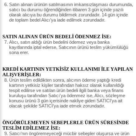
Satın alınan ürünün satılmasının imkansızlaşması durumunda,
satıcı bu durumu öğrendiğinden itibaren 3 gün içinde yazılı
olarak alıcıya bu durumu bildirmek zorundadır. 14 gün içinde
de toplam bedel Alıcı’ya iade edilmek zorundadır.
SATIN ALINAN ÜRÜN BEDELİ ÖDENMEZ İSE:
Alıcı, satın aldığı ürün bedelini ödemez veya banka
kayıtlarında iptal ederse, Satıcının ürünü teslim yükümlülüğü
sona erer.
KREDİ KARTININ YETKİSİZ KULLANIMI İLE YAPILAN
ALIŞVERİŞLER:
Ürün teslim edildikten sonra, alıcının ödeme yaptığı kredi
kartının yetkisiz kişiler tarafından haksız olarak kullanıldığı
tespit edilirse ve satılan ürün bedeli ilgili banka veya finans
kuruluşu tarafından Satıcı'ya ödenmez ise, Alıcı, sözleşme
konusu ürünü 3 gün içerisinde nakliye gideri SATICI’ya ait
olacak şekilde SATICI’ya iade etmek zorundadır.
ÖNGÖRÜLEMEYEN SEBEPLERLE ÜRÜN SÜRESİNDE
TESLİM EDİLEMEZ İSE:
Satıcı’nın öngöremeyeceği mücbir sebepler oluşursa ve ürün