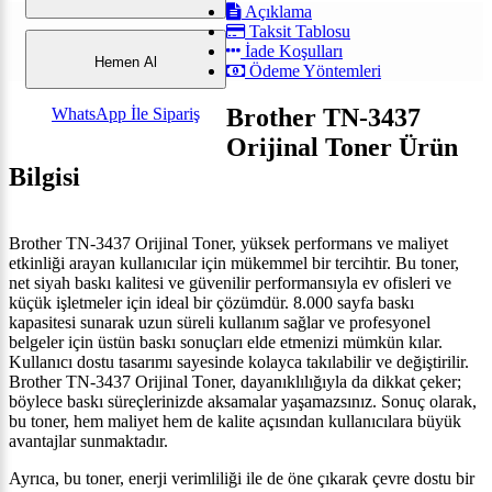
Açıklama
Taksit Tablosu
İade Koşulları
Hemen Al
Ödeme Yöntemleri
Brother TN-3437
WhatsApp İle Sipariş
Orijinal Toner Ürün
Bilgisi
Brother TN-3437 Orijinal Toner, yüksek performans ve maliyet
etkinliği arayan kullanıcılar için mükemmel bir tercihtir. Bu toner,
net siyah baskı kalitesi ve güvenilir performansıyla ev ofisleri ve
küçük işletmeler için ideal bir çözümdür. 8.000 sayfa baskı
kapasitesi sunarak uzun süreli kullanım sağlar ve profesyonel
belgeler için üstün baskı sonuçları elde etmenizi mümkün kılar.
Kullanıcı dostu tasarımı sayesinde kolayca takılabilir ve değiştirilir.
Brother TN-3437 Orijinal Toner, dayanıklılığıyla da dikkat çeker;
böylece baskı süreçlerinizde aksamalar yaşamazsınız. Sonuç olarak,
bu toner, hem maliyet hem de kalite açısından kullanıcılara büyük
avantajlar sunmaktadır.
Ayrıca, bu toner, enerji verimliliği ile de öne çıkarak çevre dostu bir