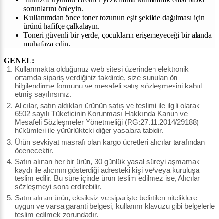
sorunlarını önleyin.
Kullanımdan önce toner tozunun eşit şekilde dağılması için
ürünü hafifçe çalkalayın.
Toneri güvenli bir yerde, çocukların erişemeyeceği bir alanda
muhafaza edin.
GENEL:
Kullanmakta olduğunuz web sitesi üzerinden elektronik
ortamda sipariş verdiğiniz takdirde, size sunulan ön
bilgilendirme formunu ve mesafeli satış sözleşmesini kabul
etmiş sayılırsınız.
Alıcılar, satın aldıkları ürünün satış ve teslimi ile ilgili olarak
6502 sayılı Tüketicinin Korunması Hakkında Kanun ve
Mesafeli Sözleşmeler Yönetmeliği (RG:27.11.2014/29188)
hükümleri ile yürürlükteki diğer yasalara tabidir.
Ürün sevkiyat masrafı olan kargo ücretleri alıcılar tarafından
ödenecektir.
Satın alınan her bir ürün, 30 günlük yasal süreyi aşmamak
kaydı ile alıcının gösterdiği adresteki kişi ve/veya kuruluşa
teslim edilir. Bu süre içinde ürün teslim edilmez ise, Alıcılar
sözleşmeyi sona erdirebilir.
Satın alınan ürün, eksiksiz ve siparişte belirtilen niteliklere
uygun ve varsa garanti belgesi, kullanım klavuzu gibi belgelerle
teslim edilmek zorundadır.