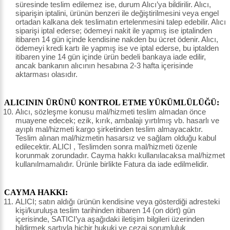
süresinde teslim edilemez ise, durum Alıcı’ya bildirilir. Alıcı,
siparişin iptalini, ürünün benzeri ile değiştirilmesini veya engel
ortadan kalkana dek teslimatın ertelenmesini talep edebilir. Alıcı
siparişi iptal ederse; ödemeyi nakit ile yapmış ise iptalinden
itibaren 14 gün içinde kendisine nakden bu ücret ödenir. Alıcı,
ödemeyi kredi kartı ile yapmış ise ve iptal ederse, bu iptalden
itibaren yine 14 gün içinde ürün bedeli bankaya iade edilir,
ancak bankanın alıcının hesabına 2-3 hafta içerisinde
aktarması olasıdır.
ALICININ ÜRÜNÜ KONTROL ETME YÜKÜMLÜLÜĞÜ:
Alıcı, sözleşme konusu mal/hizmeti teslim almadan önce
muayene edecek; ezik, kırık, ambalajı yırtılmış vb. hasarlı ve
ayıplı mal/hizmeti kargo şirketinden teslim almayacaktır.
Teslim alınan mal/hizmetin hasarsız ve sağlam olduğu kabul
edilecektir. ALICI , Teslimden sonra mal/hizmeti özenle
korunmak zorundadır. Cayma hakkı kullanılacaksa mal/hizmet
kullanılmamalıdır. Ürünle birlikte Fatura da iade edilmelidir.
CAYMA HAKKI:
ALICI; satın aldığı ürünün kendisine veya gösterdiği adresteki
kişi/kuruluşa teslim tarihinden itibaren 14 (on dört) gün
içerisinde, SATICI’ya aşağıdaki iletişim bilgileri üzerinden
bildirmek şartıyla hiçbir hukuki ve cezai sorumluluk