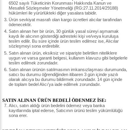
6502 sayılı Tüketicinin Korunması Hakkında Kanun ve
Mesafeli Sözleşmeler Yönetmeliği (RG:27.11.2014/29188)
hükümleri ile yürürlükteki diğer yasalara tabidir.
Ürün sevkiyat masrafı olan kargo ücretleri alıcılar tarafından
ödenecektir.
Satın alınan her bir ürün, 30 günlük yasal süreyi aşmamak
kaydı ile alıcının gösterdiği adresteki kişi ve/veya kuruluşa
teslim edilir. Bu süre içinde ürün teslim edilmez ise, Alıcılar
sözleşmeyi sona erdirebilir.
Satın alınan ürün, eksiksiz ve siparişte belirtilen niteliklere
uygun ve varsa garanti belgesi, kullanım klavuzu gibi belgelerle
teslim edilmek zorundadır.
Satın alınan ürünün satılmasının imkansızlaşması durumunda,
satıcı bu durumu öğrendiğinden itibaren 3 gün içinde yazılı
olarak alıcıya bu durumu bildirmek zorundadır. 14 gün içinde
de toplam bedel Alıcı’ya iade edilmek zorundadır.
SATIN ALINAN ÜRÜN BEDELİ ÖDENMEZ İSE:
Alıcı, satın aldığı ürün bedelini ödemez veya banka
kayıtlarında iptal ederse, Satıcının ürünü teslim yükümlülüğü
sona erer.