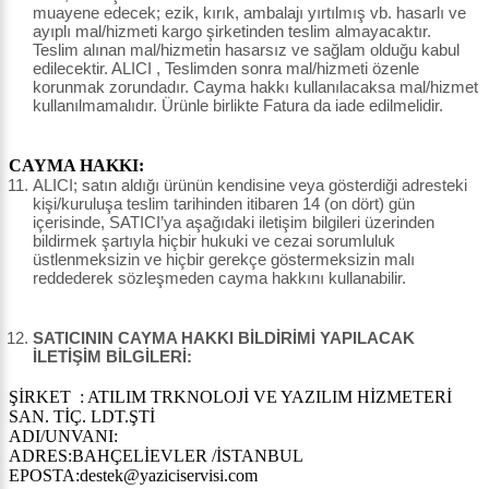
muayene edecek; ezik, kırık, ambalajı yırtılmış vb. hasarlı ve
ayıplı mal/hizmeti kargo şirketinden teslim almayacaktır.
Teslim alınan mal/hizmetin hasarsız ve sağlam olduğu kabul
edilecektir. ALICI , Teslimden sonra mal/hizmeti özenle
korunmak zorundadır. Cayma hakkı kullanılacaksa mal/hizmet
kullanılmamalıdır. Ürünle birlikte Fatura da iade edilmelidir.
CAYMA HAKKI:
ALICI; satın aldığı ürünün kendisine veya gösterdiği adresteki
kişi/kuruluşa teslim tarihinden itibaren 14 (on dört) gün
içerisinde, SATICI’ya aşağıdaki iletişim bilgileri üzerinden
bildirmek şartıyla hiçbir hukuki ve cezai sorumluluk
üstlenmeksizin ve hiçbir gerekçe göstermeksizin malı
reddederek sözleşmeden cayma hakkını kullanabilir.
SATICININ CAYMA HAKKI BİLDİRİMİ YAPILACAK
İLETİŞİM BİLGİLERİ:
ŞİRKET : ATILIM TRKNOLOJİ VE YAZILIM HİZMETERİ
SAN. TİÇ. LDT.ŞTİ
ADI/UNVANI:
ADRES:BAHÇELİEVLER /İSTANBUL
EPOSTA:destek@yaziciservisi.com