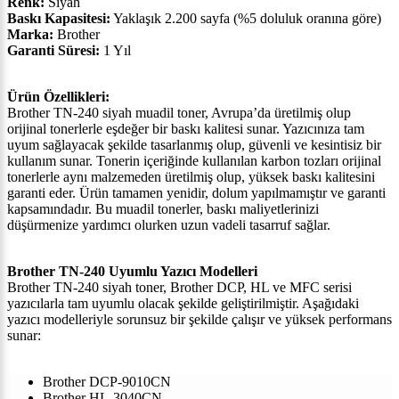
Renk:
Siyah
Baskı Kapasitesi:
Yaklaşık 2.200 sayfa (%5 doluluk oranına göre)
Marka:
Brother
Garanti Süresi:
1 Yıl
Ürün Özellikleri:
Brother TN-240 siyah muadil toner, Avrupa’da üretilmiş olup
orijinal tonerlerle eşdeğer bir baskı kalitesi sunar. Yazıcınıza tam
uyum sağlayacak şekilde tasarlanmış olup, güvenli ve kesintisiz bir
kullanım sunar. Tonerin içeriğinde kullanılan karbon tozları orijinal
tonerlerle aynı malzemeden üretilmiş olup, yüksek baskı kalitesini
garanti eder. Ürün tamamen yenidir, dolum yapılmamıştır ve garanti
kapsamındadır. Bu muadil tonerler, baskı maliyetlerinizi
düşürmenize yardımcı olurken uzun vadeli tasarruf sağlar.
Brother TN-240 Uyumlu Yazıcı Modelleri
Brother TN-240 siyah toner, Brother DCP, HL ve MFC serisi
yazıcılarla tam uyumlu olacak şekilde geliştirilmiştir. Aşağıdaki
yazıcı modelleriyle sorunsuz bir şekilde çalışır ve yüksek performans
sunar:
Brother DCP-9010CN
Brother HL-3040CN