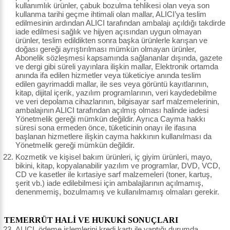
kullanımlık ürünler, çabuk bozulma tehlikesi olan veya son
kullanma tarihi geçme ihtimali olan mallar, ALICI’ya teslim
edilmesinin ardından ALICI tarafından ambalajı açıldığı takdirde
iade edilmesi sağlık ve hijyen açısından uygun olmayan
ürünler, teslim edildikten sonra başka ürünlerle karışan ve
doğası gereği ayrıştırılması mümkün olmayan ürünler,
Abonelik sözleşmesi kapsamında sağlananlar dışında, gazete
ve dergi gibi süreli yayınlara ilişkin mallar, Elektronik ortamda
anında ifa edilen hizmetler veya tüketiciye anında teslim
edilen gayrimaddi mallar, ile ses veya görüntü kayıtlarının,
kitap, dijital içerik, yazılım programlarının, veri kaydedebilme
ve veri depolama cihazlarının, bilgisayar sarf malzemelerinin,
ambalajının ALICI tarafından açılmış olması halinde iadesi
Yönetmelik gereği mümkün değildir. Ayrıca Cayma hakkı
süresi sona ermeden önce, tüketicinin onayı ile ifasına
başlanan hizmetlere ilişkin cayma hakkının kullanılması da
Yönetmelik gereği mümkün değildir.
Kozmetik ve kişisel bakım ürünleri, iç giyim ürünleri, mayo,
bikini, kitap, kopyalanabilir yazılım ve programlar, DVD, VCD,
CD ve kasetler ile kırtasiye sarf malzemeleri (toner, kartuş,
şerit vb.) iade edilebilmesi için ambalajlarının açılmamış,
denenmemiş, bozulmamış ve kullanılmamış olmaları gerekir.
TEMERRÜT HALİ VE HUKUKİ SONUÇLARI
ALICI, ödeme işlemlerini kredi kartı ile yaptığı durumda