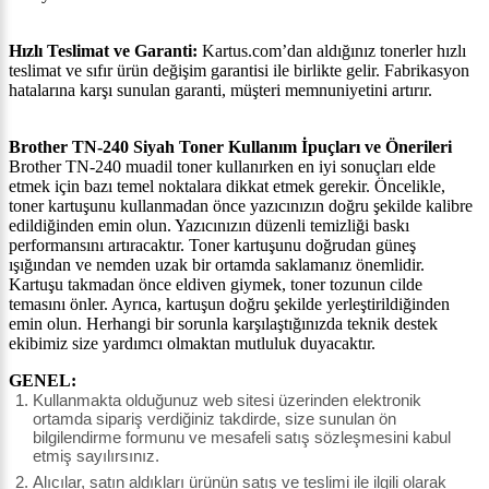
Hızlı Teslimat ve Garanti:
Kartus.com’dan aldığınız tonerler hızlı
teslimat ve sıfır ürün değişim garantisi ile birlikte gelir. Fabrikasyon
hatalarına karşı sunulan garanti, müşteri memnuniyetini artırır.
Brother TN-240 Siyah Toner Kullanım İpuçları ve Önerileri
Brother TN-240 muadil toner kullanırken en iyi sonuçları elde
etmek için bazı temel noktalara dikkat etmek gerekir. Öncelikle,
toner kartuşunu kullanmadan önce yazıcınızın doğru şekilde kalibre
edildiğinden emin olun. Yazıcınızın düzenli temizliği baskı
performansını artıracaktır. Toner kartuşunu doğrudan güneş
ışığından ve nemden uzak bir ortamda saklamanız önemlidir.
Kartuşu takmadan önce eldiven giymek, toner tozunun cilde
temasını önler. Ayrıca, kartuşun doğru şekilde yerleştirildiğinden
emin olun. Herhangi bir sorunla karşılaştığınızda teknik destek
ekibimiz size yardımcı olmaktan mutluluk duyacaktır.
GENEL:
Kullanmakta olduğunuz web sitesi üzerinden elektronik
ortamda sipariş verdiğiniz takdirde, size sunulan ön
bilgilendirme formunu ve mesafeli satış sözleşmesini kabul
etmiş sayılırsınız.
Alıcılar, satın aldıkları ürünün satış ve teslimi ile ilgili olarak