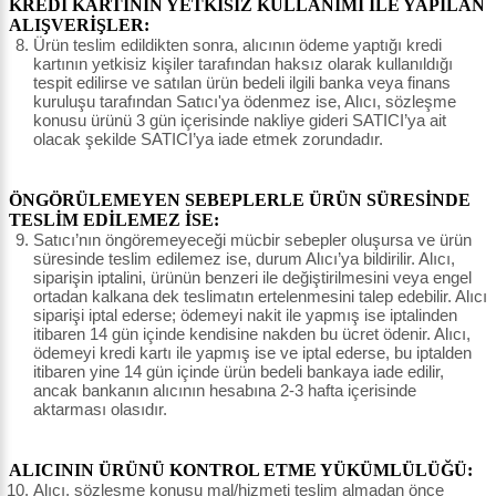
KREDİ KARTININ YETKİSİZ KULLANIMI İLE YAPILAN
ALIŞVERİŞLER:
Ürün teslim edildikten sonra, alıcının ödeme yaptığı kredi
kartının yetkisiz kişiler tarafından haksız olarak kullanıldığı
tespit edilirse ve satılan ürün bedeli ilgili banka veya finans
kuruluşu tarafından Satıcı'ya ödenmez ise, Alıcı, sözleşme
konusu ürünü 3 gün içerisinde nakliye gideri SATICI’ya ait
olacak şekilde SATICI’ya iade etmek zorundadır.
ÖNGÖRÜLEMEYEN SEBEPLERLE ÜRÜN SÜRESİNDE
TESLİM EDİLEMEZ İSE:
Satıcı’nın öngöremeyeceği mücbir sebepler oluşursa ve ürün
süresinde teslim edilemez ise, durum Alıcı’ya bildirilir. Alıcı,
siparişin iptalini, ürünün benzeri ile değiştirilmesini veya engel
ortadan kalkana dek teslimatın ertelenmesini talep edebilir. Alıcı
siparişi iptal ederse; ödemeyi nakit ile yapmış ise iptalinden
itibaren 14 gün içinde kendisine nakden bu ücret ödenir. Alıcı,
ödemeyi kredi kartı ile yapmış ise ve iptal ederse, bu iptalden
itibaren yine 14 gün içinde ürün bedeli bankaya iade edilir,
ancak bankanın alıcının hesabına 2-3 hafta içerisinde
aktarması olasıdır.
ALICININ ÜRÜNÜ KONTROL ETME YÜKÜMLÜLÜĞÜ:
Alıcı, sözleşme konusu mal/hizmeti teslim almadan önce