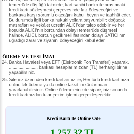
temerrüde düştüğü takdirde, kart sahibi banka ile arasındaki
kredi kartı sözleşmesi çerçevesinde faiz ödeyeceğini ve
bankaya karşı sorumlu olacağını kabul, beyan ve taahhüt eder.
Bu durumda ilgili banka hukuki yollara başvurabilir; doğacak
masrafları ve vekâlet ücretini ALICI’dan talep edebilir ve her
koşulda ALICI’nın borcundan dolayı temerrüde düşmesi
halinde, ALICI, borcun gecikmeli ifasından dolayı SATICI’nın
uğradığı zarar ve ziyanını ödeyeceğini kabul eder.
ÖDEME VE TESLİMAT
Banka Havalesi veya EFT (Elektronik Fon Transferi) yaparak,
............, ........., bankası hesaplarımızdan (TL) herhangi birine
yapabilirsiniz.
Sitemiz üzerinden kredi kartlarınız ile, Her türlü kredi kartınıza
online tek ödeme ya da online taksit imkânlarından
yararlanabilirsiniz. Online ödemelerinizde siparişiniz sonunda
kredi kartınızdan tutar çekim işlemi gerçekleşecektir.
Kredi Kartı İle Online Öde
1.257,32 TL