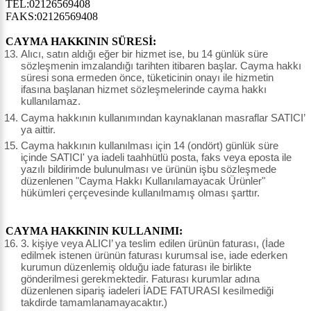
TEL:02126569408
FAKS:02126569408
CAYMA HAKKININ SÜRESİ:
Alıcı, satın aldığı eğer bir hizmet ise, bu 14 günlük süre
sözleşmenin imzalandığı tarihten itibaren başlar. Cayma hakkı
süresi sona ermeden önce, tüketicinin onayı ile hizmetin
ifasına başlanan hizmet sözleşmelerinde cayma hakkı
kullanılamaz.
Cayma hakkının kullanımından kaynaklanan masraflar SATICI’
ya aittir.
Cayma hakkının kullanılması için 14 (ondört) günlük süre
içinde SATICI' ya iadeli taahhütlü posta, faks veya eposta ile
yazılı bildirimde bulunulması ve ürünün işbu sözleşmede
düzenlenen "Cayma Hakkı Kullanılamayacak Ürünler"
hükümleri çerçevesinde kullanılmamış olması şarttır.
CAYMA HAKKININ KULLANIMI:
3. kişiye veya ALICI’ ya teslim edilen ürünün faturası, (İade
edilmek istenen ürünün faturası kurumsal ise, iade ederken
kurumun düzenlemiş olduğu iade faturası ile birlikte
gönderilmesi gerekmektedir. Faturası kurumlar adına
düzenlenen sipariş iadeleri İADE FATURASI kesilmediği
takdirde tamamlanamayacaktır.)