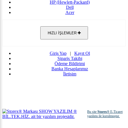
HP (Hewlett-Packard)
Dell
Acer
HIZLI İŞLEMLER
Giriş Yap
|
Kayıt Ol
Sipariş Takibi
Ödeme Bildirimi
Banka Hesaplarımız
İletişim
Bu site
Storex
® E-Ticaret
yazılımı ile kurulmuştur.