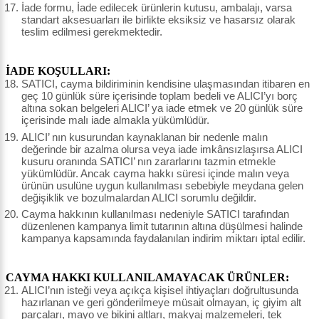
İade formu, İade edilecek ürünlerin kutusu, ambalajı, varsa
standart aksesuarları ile birlikte eksiksiz ve hasarsız olarak
teslim edilmesi gerekmektedir.
İADE KOŞULLARI:
SATICI, cayma bildiriminin kendisine ulaşmasından itibaren en
geç 10 günlük süre içerisinde toplam bedeli ve ALICI’yı borç
altına sokan belgeleri ALICI’ ya iade etmek ve 20 günlük süre
içerisinde malı iade almakla yükümlüdür.
ALICI’ nın kusurundan kaynaklanan bir nedenle malın
değerinde bir azalma olursa veya iade imkânsızlaşırsa ALICI
kusuru oranında SATICI’ nın zararlarını tazmin etmekle
yükümlüdür. Ancak cayma hakkı süresi içinde malın veya
ürünün usulüne uygun kullanılması sebebiyle meydana gelen
değişiklik ve bozulmalardan ALICI sorumlu değildir.
Cayma hakkının kullanılması nedeniyle SATICI tarafından
düzenlenen kampanya limit tutarının altına düşülmesi halinde
kampanya kapsamında faydalanılan indirim miktarı iptal edilir.
CAYMA HAKKI KULLANILAMAYACAK ÜRÜNLER:
ALICI’nın isteği veya açıkça kişisel ihtiyaçları doğrultusunda
hazırlanan ve geri gönderilmeye müsait olmayan, iç giyim alt
parçaları, mayo ve bikini altları, makyaj malzemeleri, tek