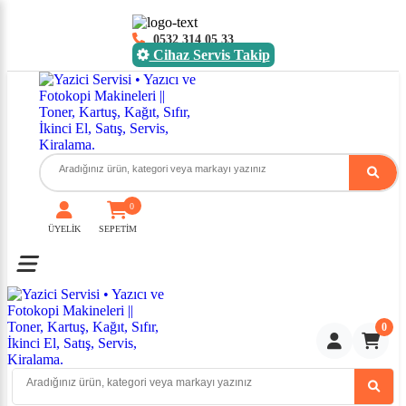
0532 314 05 33
Cihaz Servis Takip
0
ÜYELİK
SEPETİM
Toggle mobile menu
0