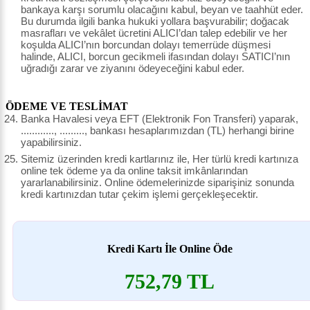
bankaya karşı sorumlu olacağını kabul, beyan ve taahhüt eder.
Bu durumda ilgili banka hukuki yollara başvurabilir; doğacak
masrafları ve vekâlet ücretini ALICI’dan talep edebilir ve her
koşulda ALICI’nın borcundan dolayı temerrüde düşmesi
halinde, ALICI, borcun gecikmeli ifasından dolayı SATICI’nın
uğradığı zarar ve ziyanını ödeyeceğini kabul eder.
ÖDEME VE TESLİMAT
Banka Havalesi veya EFT (Elektronik Fon Transferi) yaparak,
............, ........., bankası hesaplarımızdan (TL) herhangi birine
yapabilirsiniz.
Sitemiz üzerinden kredi kartlarınız ile, Her türlü kredi kartınıza
online tek ödeme ya da online taksit imkânlarından
yararlanabilirsiniz. Online ödemelerinizde siparişiniz sonunda
kredi kartınızdan tutar çekim işlemi gerçekleşecektir.
Kredi Kartı İle Online Öde
752,79 TL