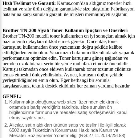
Hızlı Teslimat ve Garanti:
Kartus.com’dan aldığınız tonerler hızlı
teslimat ve sıfır ürün değişim garantisiyle size ulaştırılır. Fabrikasyon
hatalarına karşı sunulan garanti ile müşteri memnuniyeti sağlanır.
Brother TN-200 Siyah Toner Kullanım İpuçları ve Önerileri
Brother TN-200 muadil toner kullanırken en iyi sonuçları almak için
bazı önemli detaylara dikkat etmek gerekir. Öncelikle, toner
kartuşunu kullanmadan önce yazıcınızın doğru şekilde kalibre
edildiğinden emin olun. Yazıcınızın bakımını düzenli olarak yaparak
performansını optimize edin. Toner kartuşunu güneş ışığından ve
nemden uzak tutarak serin bir yerde muhafaza etmeniz önemlidir.
Kartuşu takmadan önce eldiven kullanarak toner tozunun cildinize
temas etmesini önleyebilirsiniz. Ayrıca, kartuşun doğru şekilde
yerleştirildiğinden emin olun. Eğer herhangi bir sorunla
karşılaşırsanız, teknik destek ekibimiz her zaman yardıma hazırdır.
GENEL:
Kullanmakta olduğunuz web sitesi üzerinden elektronik
ortamda sipariş verdiğiniz takdirde, size sunulan ön
bilgilendirme formunu ve mesafeli satış sözleşmesini kabul
etmiş sayılırsınız.
Alıcılar, satın aldıkları ürünün satış ve teslimi ile ilgili olarak
6502 sayılı Tüketicinin Korunması Hakkında Kanun ve
Mesafeli Sözleşmeler Yönetmeliği (RG:27.11.2014/29188)