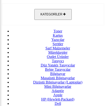
KATEGORİLER
Toner
Kartuş
Yazıcılar
Şeritler
Sarf Malzemeler
Mürekkepler
Outlet Ürünler
Tarayıcı
Düz Yataklı Tarayıcılar
Belge Tarayıcılar
Bilgisayar
Masaüstü Bilgisayarlar
Dizüstü Bilgisayarlar (Laptoplar)
Mini Bilgisayarlar
Adaptör
Apple
HP (Hewlett-Packard)
Dell