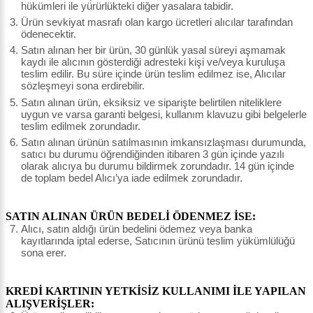
hükümleri ile yürürlükteki diğer yasalara tabidir.
Ürün sevkiyat masrafı olan kargo ücretleri alıcılar tarafından
ödenecektir.
Satın alınan her bir ürün, 30 günlük yasal süreyi aşmamak
kaydı ile alıcının gösterdiği adresteki kişi ve/veya kuruluşa
teslim edilir. Bu süre içinde ürün teslim edilmez ise, Alıcılar
sözleşmeyi sona erdirebilir.
Satın alınan ürün, eksiksiz ve siparişte belirtilen niteliklere
uygun ve varsa garanti belgesi, kullanım klavuzu gibi belgelerle
teslim edilmek zorundadır.
Satın alınan ürünün satılmasının imkansızlaşması durumunda,
satıcı bu durumu öğrendiğinden itibaren 3 gün içinde yazılı
olarak alıcıya bu durumu bildirmek zorundadır. 14 gün içinde
de toplam bedel Alıcı’ya iade edilmek zorundadır.
SATIN ALINAN ÜRÜN BEDELİ ÖDENMEZ İSE:
Alıcı, satın aldığı ürün bedelini ödemez veya banka
kayıtlarında iptal ederse, Satıcının ürünü teslim yükümlülüğü
sona erer.
KREDİ KARTININ YETKİSİZ KULLANIMI İLE YAPILAN
ALIŞVERİŞLER: