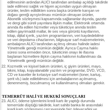
edilmesinin ardından ALICI tarafından ambalajı açıldığı takdirde
iade edilmesi sağlık ve hijyen açısından uygun olmayan
ürünler, teslim edildikten sonra başka ürünlerle karışan ve
doğası gereği ayrıştırılması mümkün olmayan ürünler,
Abonelik sözleşmesi kapsamında sağlananlar dışında, gazete
ve dergi gibi süreli yayınlara ilişkin mallar, Elektronik ortamda
anında ifa edilen hizmetler veya tüketiciye anında teslim
edilen gayrimaddi mallar, ile ses veya görüntü kayıtlarının,
kitap, dijital içerik, yazılım programlarının, veri kaydedebilme
ve veri depolama cihazlarının, bilgisayar sarf malzemelerinin,
ambalajının ALICI tarafından açılmış olması halinde iadesi
Yönetmelik gereği mümkün değildir. Ayrıca Cayma hakkı
süresi sona ermeden önce, tüketicinin onayı ile ifasına
başlanan hizmetlere ilişkin cayma hakkının kullanılması da
Yönetmelik gereği mümkün değildir.
Kozmetik ve kişisel bakım ürünleri, iç giyim ürünleri, mayo,
bikini, kitap, kopyalanabilir yazılım ve programlar, DVD, VCD,
CD ve kasetler ile kırtasiye sarf malzemeleri (toner, kartuş,
şerit vb.) iade edilebilmesi için ambalajlarının açılmamış,
denenmemiş, bozulmamış ve kullanılmamış olmaları gerekir.
TEMERRÜT HALİ VE HUKUKİ SONUÇLARI
ALICI, ödeme işlemlerini kredi kartı ile yaptığı durumda
temerrüde düştüğü takdirde, kart sahibi banka ile arasındaki
kredi kartı sözleşmesi çerçevesinde faiz ödeyeceğini ve