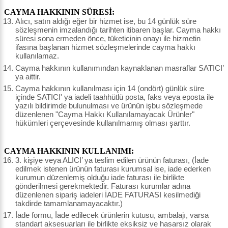
CAYMA HAKKININ SÜRESİ:
Alıcı, satın aldığı eğer bir hizmet ise, bu 14 günlük süre
sözleşmenin imzalandığı tarihten itibaren başlar. Cayma hakkı
süresi sona ermeden önce, tüketicinin onayı ile hizmetin
ifasına başlanan hizmet sözleşmelerinde cayma hakkı
kullanılamaz.
Cayma hakkının kullanımından kaynaklanan masraflar SATICI’
ya aittir.
Cayma hakkının kullanılması için 14 (ondört) günlük süre
içinde SATICI' ya iadeli taahhütlü posta, faks veya eposta ile
yazılı bildirimde bulunulması ve ürünün işbu sözleşmede
düzenlenen "Cayma Hakkı Kullanılamayacak Ürünler"
hükümleri çerçevesinde kullanılmamış olması şarttır.
CAYMA HAKKININ KULLANIMI:
3. kişiye veya ALICI’ ya teslim edilen ürünün faturası, (İade
edilmek istenen ürünün faturası kurumsal ise, iade ederken
kurumun düzenlemiş olduğu iade faturası ile birlikte
gönderilmesi gerekmektedir. Faturası kurumlar adına
düzenlenen sipariş iadeleri İADE FATURASI kesilmediği
takdirde tamamlanamayacaktır.)
İade formu, İade edilecek ürünlerin kutusu, ambalajı, varsa
standart aksesuarları ile birlikte eksiksiz ve hasarsız olarak