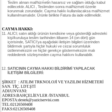
Teslim alınan mal/hizmetin hasarsız ve sağlam olduğu kabul
edilecektir. ALICI , Teslimden sonra mal/hizmeti özenle
korunmak zorundadır. Cayma hakkı kullanılacaksa mal/hizmet
kullanılmamalıdır. Ürünle birlikte Fatura da iade edilmelidir.
CAYMA HAKKI:
ALICI; satın aldığı ürünün kendisine veya gösterdiği adresteki
kişi/kuruluşa teslim tarihinden itibaren 14 (on dört) gün
içerisinde, SATICI’ya aşağıdaki iletişim bilgileri üzerinden
bildirmek şartıyla hiçbir hukuki ve cezai sorumluluk
üstlenmeksizin ve hiçbir gerekçe göstermeksizin malı
reddederek sözleşmeden cayma hakkını kullanabilir.
SATICININ CAYMA HAKKI BİLDİRİMİ YAPILACAK
İLETİŞİM BİLGİLERİ:
ŞİRKET : ATILIM TRKNOLOJİ VE YAZILIM HİZMETERİ
SAN. TİÇ. LDT.ŞTİ
ADI/UNVANI:
ADRES:BAHÇELİEVLER /İSTANBUL
EPOSTA:destek@yaziciservisi.com
TEL:02126569408
FAKS:02126569408