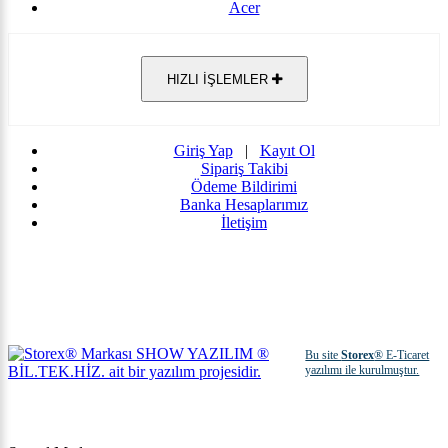
Acer
HIZLI İŞLEMLER
Giriş Yap
|
Kayıt Ol
Sipariş Takibi
Ödeme Bildirimi
Banka Hesaplarımız
İletişim
Bu site
Storex
® E-Ticaret
yazılımı ile kurulmuştur.