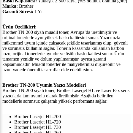
Baskı Kapasitesi:
Yaklaşık 2.500 sayfa (%5 doluluk oranına göre)
Marka:
Brother
Garanti Süresi:
1 Yıl
Ürün Özellikleri:
Brother TN-200 siyah muadil toner, Avrupa’da üretilmiştir ve
orijinal tonerlerle aynı yüksek baskı kalitesini sunar. Yazıcınızla
mükemmel uyum içinde çalışacak şekilde tasarlanmış olup, güvenli
ve sorunsuz kullanım sağlar. Tonerin kasasında kullanılan karbon
tozu, orijinal tonerlerle aynıdır ve üstün baskı kalitesi sunar. Ürün
tamamen yenidir ve dolum yapılmamıştır, ayrıca garanti
kapsamındadır. Muadil tonerler ile maliyetlerinizi düşürebilir ve
uzun vadede önemli tasarruflar elde edebilirsiniz.
Brother TN-200 Uyumlu Yazıcı Modelleri
Brother TN-200 siyah toner, Brother Laserjet HL ve Laser Fax serisi
yazıcılarla tam uyumlu olarak üretilmiştir. Aşağıda belirtilen
modellerle sorunsuz çalışarak yüksek performans sağlar:
Brother Laserjet HL-700
Brother Laserjet HL-720
Brother Laserjet HL-730
Brother Laserjet HL-760