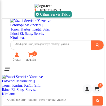
0532 314 05 33
Cihaz Servis Takip
0
ÜYELİK
SEPETİM
Toggle mobile menu
0