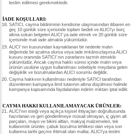
teslim edilmesi gerekmektedir.
İADE KOŞULLARI:
SATICI, cayma bildiriminin kendisine ulaşmasından itibaren en
geç 10 günlük süre içerisinde toplam bedeli ve ALICI’yı borç
altına sokan belgeleri ALICI’ ya iade etmek ve 20 günlük süre
içerisinde malı iade almakla yükümlüdür.
ALICI’ nın kusurundan kaynaklanan bir nedenle malın
değerinde bir azalma olursa veya iade imkânsızlaşırsa ALICI
kusuru oranında SATICI’ nın zararlarını tazmin etmekle
yükümlüdür. Ancak cayma hakkı süresi içinde malın veya
ürünün usulüne uygun kullanılması sebebiyle meydana gelen
değişiklik ve bozulmalardan ALICI sorumlu değildir.
Cayma hakkının kullanılması nedeniyle SATICI tarafından
düzenlenen kampanya limit tutarının altına düşülmesi halinde
kampanya kapsamında faydalanılan indirim miktarı iptal edilir.
CAYMA HAKKI KULLANILAMAYACAK ÜRÜNLER:
ALICI’nın isteği veya açıkça kişisel ihtiyaçları doğrultusunda
hazırlanan ve geri gönderilmeye müsait olmayan, iç giyim alt
parçaları, mayo ve bikini altları, makyaj malzemeleri, tek
kullanımlık ürünler, çabuk bozulma tehlikesi olan veya son
kullanma tarihi geçme ihtimali olan mallar, ALICI’ya teslim