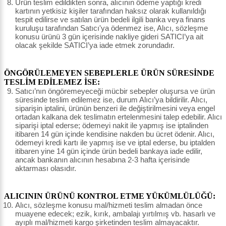
Ürün teslim edildikten sonra, alıcının ödeme yaptığı kredi
kartının yetkisiz kişiler tarafından haksız olarak kullanıldığı
tespit edilirse ve satılan ürün bedeli ilgili banka veya finans
kuruluşu tarafından Satıcı'ya ödenmez ise, Alıcı, sözleşme
konusu ürünü 3 gün içerisinde nakliye gideri SATICI’ya ait
olacak şekilde SATICI’ya iade etmek zorundadır.
ÖNGÖRÜLEMEYEN SEBEPLERLE ÜRÜN SÜRESİNDE
TESLİM EDİLEMEZ İSE:
Satıcı’nın öngöremeyeceği mücbir sebepler oluşursa ve ürün
süresinde teslim edilemez ise, durum Alıcı’ya bildirilir. Alıcı,
siparişin iptalini, ürünün benzeri ile değiştirilmesini veya engel
ortadan kalkana dek teslimatın ertelenmesini talep edebilir. Alıcı
siparişi iptal ederse; ödemeyi nakit ile yapmış ise iptalinden
itibaren 14 gün içinde kendisine nakden bu ücret ödenir. Alıcı,
ödemeyi kredi kartı ile yapmış ise ve iptal ederse, bu iptalden
itibaren yine 14 gün içinde ürün bedeli bankaya iade edilir,
ancak bankanın alıcının hesabına 2-3 hafta içerisinde
aktarması olasıdır.
ALICININ ÜRÜNÜ KONTROL ETME YÜKÜMLÜLÜĞÜ:
Alıcı, sözleşme konusu mal/hizmeti teslim almadan önce
muayene edecek; ezik, kırık, ambalajı yırtılmış vb. hasarlı ve
ayıplı mal/hizmeti kargo şirketinden teslim almayacaktır.