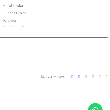
Mürekkepler
Outlet Ürünler
Tarayıcı
Düz Yataklı Tarayıcılar
Belge Tarayıcılar
Bilgisayar
Masaüstü Bilgisayarlar
Dizüstü Bilgisayarlar
(Laptoplar)
Mini Bilgisayarlar
Sosyal Medya:
Adaptör
Apple
HP (Hewlett-Packard)
Dell
Acer