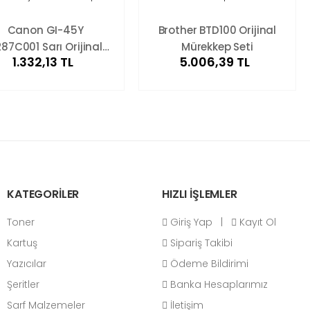
Canon GI-45Y
Brother BTD100 Orijinal
87C001 Sarı Orijinal
Mürekkep Seti
1.332,13 TL
5.006,39 TL
Mürekkep
KATEGORİLER
HIZLI İŞLEMLER
Toner
Giriş Yap
|
Kayıt Ol
Kartuş
Sipariş Takibi
Yazıcılar
Ödeme Bildirimi
Şeritler
Banka Hesaplarımız
Sarf Malzemeler
İletişim