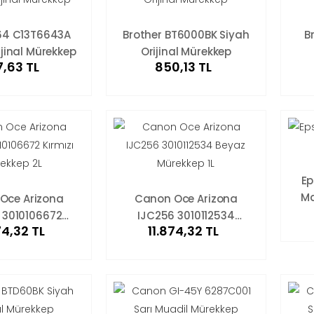
64 C13T6643A
Brother BT6000BK Siyah
B
ijinal Mürekkep
Orijinal Mürekkep
,63 TL
850,13 TL
Ep
Ma
Oce Arizona
Canon Oce Arizona
 3010106672
IJC256 3010112534
74,32 TL
11.874,32 TL
 Mürekkep 2L
Beyaz Mürekkep 1L