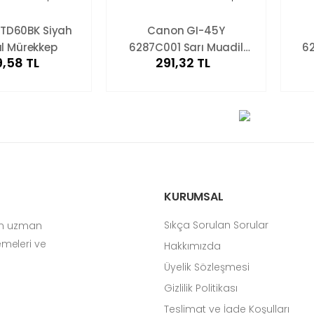
BTD60BK Siyah
Canon GI-45Y
al Mürekkep
6287C001 Sarı Muadil
62
,58 TL
291,32 TL
Mürekkep
KURUMSAL
Sıkça Sorulan Sorular
çin uzman
zemeleri ve
Hakkımızda
Üyelik Sözleşmesi
Gizlilik Politikası
Teslimat ve İade Koşulları