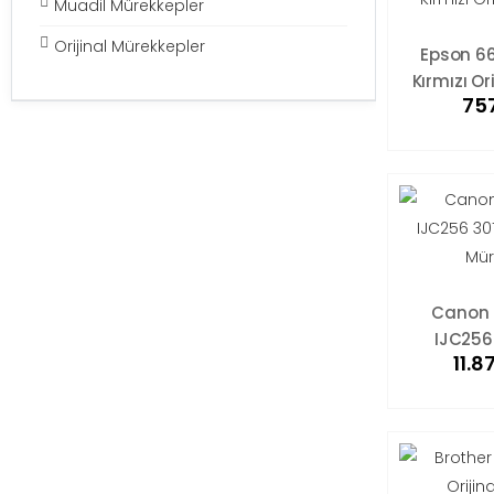
Muadil Mürekkepler
Orijinal Mürekkepler
Epson 6
Kırmızı Or
757
Canon 
IJC256
11.8
Kırmızı