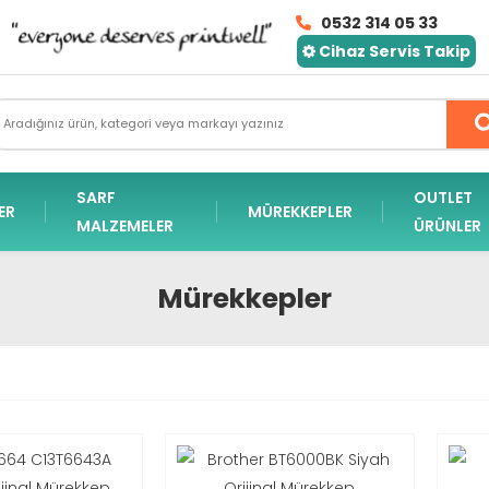
0532 314 05 33
Cihaz Servis Takip
SARF
OUTLET
ER
MÜREKKEPLER
MALZEMELER
ÜRÜNLER
Mürekkepler